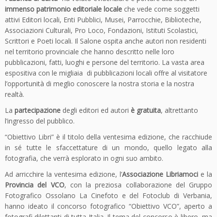
immenso patrimonio editoriale locale
che vede come soggetti
attivi Editori locali, Enti Pubblici, Musei, Parrocchie, Biblioteche,
Associazioni Culturali, Pro Loco, Fondazioni, Istituti Scolastici,
Scrittori e Poeti locali. Il Salone ospita anche autori non residenti
nel territorio provinciale che hanno descritto nelle loro
pubblicazioni, fatti, luoghi e persone del territorio. La vasta area
espositiva con le migliaia di pubblicazioni locali offre al visitatore
l’opportunità di meglio conoscere la nostra storia e la nostra
realtà.
La
partecipazione
degli editori ed autori
è gratuita
, altrettanto
l’ingresso del pubblico.
“Obiettivo Libri” è il titolo della ventesima edizione, che racchiude
in sé tutte le sfaccettature di un mondo, quello legato alla
fotografia, che verrà esplorato in ogni suo ambito.
Ad arricchire la ventesima edizione, l’
Associazione Libriamoci
e la
Provincia del VCO
, con la preziosa collaborazione del Gruppo
Fotografico Ossolano La Cinefoto e del Fotoclub di Verbania,
hanno ideato il concorso fotografico “Obiettivo VCO”, aperto a
fotografi dilettanti di tutta Italia. Il tema del concorso è libero, ma