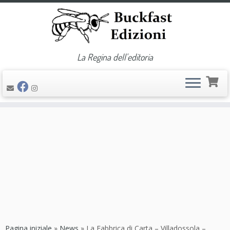
La Regina dell'editoria
Passa
al
contenuto
Pagina iniziale
»
News
»
La Fabbrica di Carta – Villadossola –