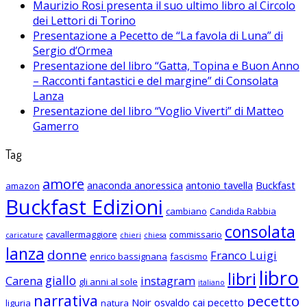
Maurizio Rosi presenta il suo ultimo libro al Circolo
dei Lettori di Torino
Presentazione a Pecetto de “La favola di Luna” di
Sergio d’Ormea
Presentazione del libro “Gatta, Topina e Buon Anno
– Racconti fantastici e del margine” di Consolata
Lanza
Presentazione del libro “Voglio Viverti” di Matteo
Gamerro
Tag
amore
anaconda anoressica
antonio tavella
Buckfast
amazon
Buckfast Edizioni
cambiano
Candida Rabbia
consolata
cavallermaggiore
commissario
caricature
chieri
chiesa
lanza
donne
Franco Luigi
enrico bassignana
fascismo
libro
libri
giallo
Carena
instagram
gli anni al sole
italiano
narrativa
pecetto
Noir
osvaldo cai
pecetto
liguria
natura