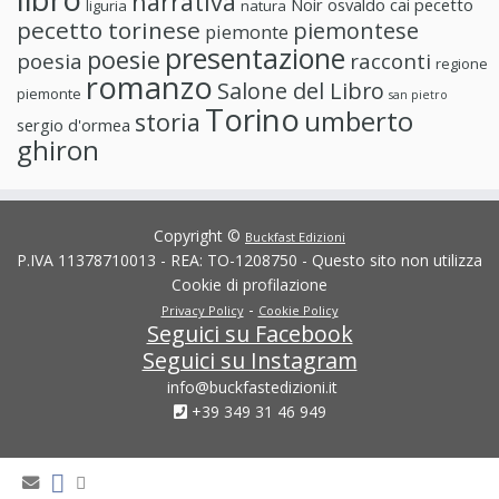
narrativa
Noir
osvaldo cai
pecetto
liguria
natura
pecetto torinese
piemontese
piemonte
presentazione
poesie
poesia
racconti
regione
romanzo
Salone del Libro
piemonte
san pietro
Torino
umberto
storia
sergio d'ormea
ghiron
Copyright ©
Buckfast Edizioni
P.IVA 11378710013 - REA: TO-1208750 - Questo sito non utilizza
Cookie di profilazione
-
Privacy Policy
Cookie Policy
Seguici su Facebook
Seguici su Instagram
info@buckfastedizioni.it
+39 349 31 46 949