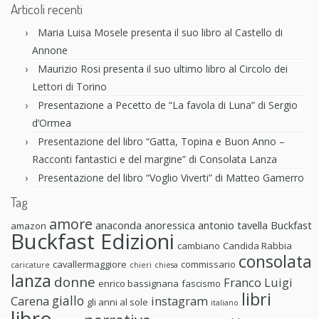
Articoli recenti
Maria Luisa Mosele presenta il suo libro al Castello di
Annone
Maurizio Rosi presenta il suo ultimo libro al Circolo dei
Lettori di Torino
Presentazione a Pecetto de “La favola di Luna” di Sergio
d’Ormea
Presentazione del libro “Gatta, Topina e Buon Anno –
Racconti fantastici e del margine” di Consolata Lanza
Presentazione del libro “Voglio Viverti” di Matteo Gamerro
Tag
amore
anaconda anoressica
antonio tavella
Buckfast
amazon
Buckfast Edizioni
cambiano
Candida Rabbia
consolata
cavallermaggiore
commissario
caricature
chieri
chiesa
lanza
donne
Franco Luigi
enrico bassignana
fascismo
libri
giallo
Carena
instagram
gli anni al sole
italiano
libro