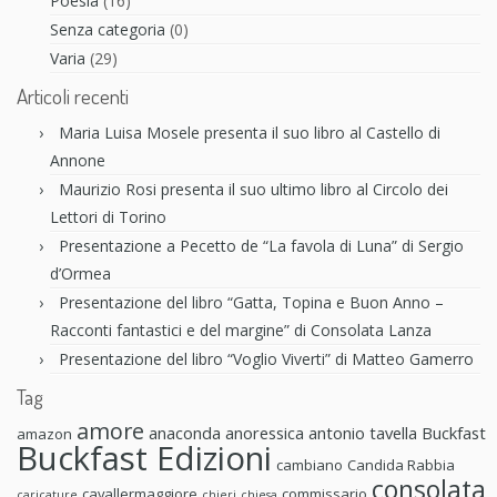
Poesia
(16)
Senza categoria
(0)
Varia
(29)
Articoli recenti
Maria Luisa Mosele presenta il suo libro al Castello di
Annone
Maurizio Rosi presenta il suo ultimo libro al Circolo dei
Lettori di Torino
Presentazione a Pecetto de “La favola di Luna” di Sergio
d’Ormea
Presentazione del libro “Gatta, Topina e Buon Anno –
Racconti fantastici e del margine” di Consolata Lanza
Presentazione del libro “Voglio Viverti” di Matteo Gamerro
Tag
amore
anaconda anoressica
antonio tavella
Buckfast
amazon
Buckfast Edizioni
cambiano
Candida Rabbia
consolata
cavallermaggiore
commissario
caricature
chieri
chiesa