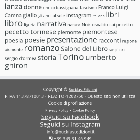
lanza
donne
Franco Luigi
enrico bassignana
fascismo
libri
giallo
Carena
instagram
gli anni al sole
italiano
libro
narrativa
Noir
osvaldo cai
pecetto
liguria
natura
pecetto torinese
piemontese
piemonte
presentazione
poesie
poesia
racconti
regione
romanzo
Salone del Libro
piemonte
san pietro
Torino
umberto
storia
sergio d'ormea
ghiron
Copyright ©
Buckfast Edizioni
P.IVA 11378710013 - REA: TO-1208750 - Questo sito non utilizza
Cookie di profilazione
-
Privacy Policy
Cookie Policy
Seguici su Facebook
Seguici su Instagram
info@buckfastedizioni.it
+39 349 31 46 949