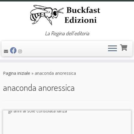
La Regina dell'editoria
Passa
al
Pagina iniziale
»
anaconda anoressica
contenuto
anaconda anoressica