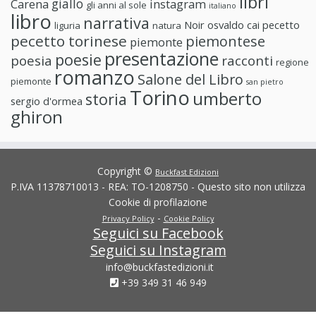
libri
giallo
Carena
instagram
gli anni al sole
italiano
libro
narrativa
Noir
osvaldo cai
pecetto
liguria
natura
pecetto torinese
piemontese
piemonte
presentazione
poesie
poesia
racconti
regione
romanzo
Salone del Libro
piemonte
san pietro
Torino
umberto
storia
sergio d'ormea
ghiron
Copyright ©
Buckfast Edizioni
P.IVA 11378710013 - REA: TO-1208750 - Questo sito non utilizza
Cookie di profilazione
-
Privacy Policy
Cookie Policy
Seguici su Facebook
Seguici su Instagram
info@buckfastedizioni.it
+39 349 31 46 949