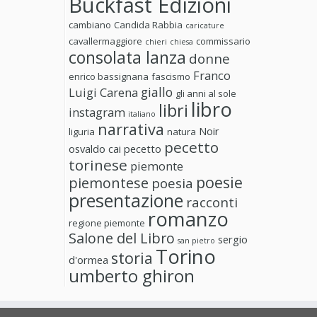
Buckfast Edizioni
cambiano
Candida Rabbia
caricature
cavallermaggiore
commissario
chieri
chiesa
consolata lanza
donne
Franco
enrico bassignana
fascismo
giallo
Luigi Carena
gli anni al sole
libro
libri
instagram
italiano
narrativa
Noir
liguria
natura
pecetto
osvaldo cai
pecetto
torinese
piemonte
poesie
piemontese
poesia
presentazione
racconti
romanzo
regione piemonte
Salone del Libro
sergio
san pietro
Torino
storia
d'ormea
umberto ghiron