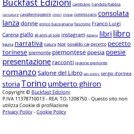
Buckfast Edizioni
cambiano
Candida Rabbia
consolata
cavallermaggiore
commissario
caricature
chieri
chiesa
lanza
donne
Franco Luigi
enrico bassignana
fascismo
libro
libri
giallo
Carena
instagram
gli anni al sole
italiano
narrativa
pecetto
Noir
osvaldo cai
pecetto
liguria
natura
poesie
torinese
piemontese
poesia
piemonte
presentazione
racconti
regione piemonte
romanzo
Salone del Libro
sergio d'ormea
san pietro
Torino
umberto ghiron
storia
Copyright ©
Buckfast Edizioni
P.IVA 11378710013 - REA: TO-1208750 - Questo sito non
utilizza Cookie di profilazione
Privacy Policy
-
Cookie Policy
Seguici su Facebook
Seguici su Instagram