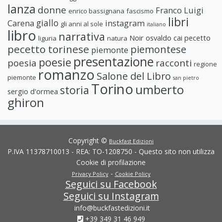
lanza
donne
Franco Luigi
enrico bassignana
fascismo
libri
giallo
Carena
instagram
gli anni al sole
italiano
libro
narrativa
Noir
osvaldo cai
pecetto
liguria
natura
pecetto torinese
piemontese
piemonte
presentazione
poesie
poesia
racconti
regione
romanzo
Salone del Libro
piemonte
san pietro
Torino
umberto
storia
sergio d'ormea
ghiron
Copyright ©
Buckfast Edizioni
P.IVA 11378710013 - REA: TO-1208750 - Questo sito non utilizza
Cookie di profilazione
-
Privacy Policy
Cookie Policy
Seguici su Facebook
Seguici su Instagram
info@buckfastedizioni.it
+39 349 31 46 949