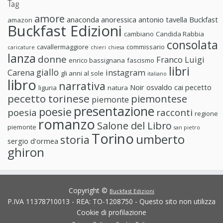
Tag
amore
anaconda anoressica
antonio tavella
Buckfast
amazon
Buckfast Edizioni
cambiano
Candida Rabbia
consolata
cavallermaggiore
commissario
caricature
chieri
chiesa
lanza
donne
Franco Luigi
enrico bassignana
fascismo
libri
giallo
Carena
instagram
gli anni al sole
italiano
libro
narrativa
Noir
osvaldo cai
pecetto
liguria
natura
pecetto torinese
piemontese
piemonte
presentazione
poesie
poesia
racconti
regione
romanzo
Salone del Libro
piemonte
san pietro
Torino
umberto
storia
sergio d'ormea
ghiron
Copyright ©
Buckfast Edizioni
P.IVA 11378710013 - REA: TO-1208750 - Questo sito non utilizza
Cookie di profilazione