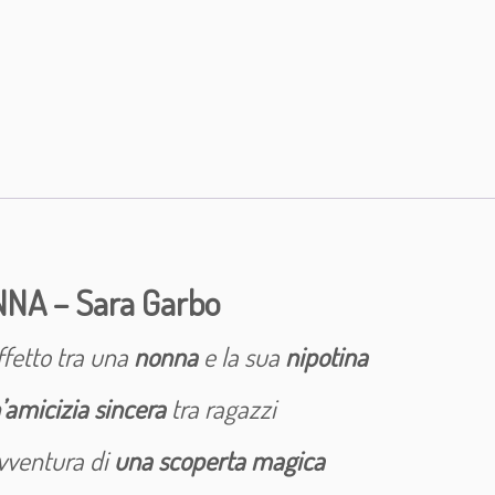
i
c
a
e
s
t
a
t
e
c
o
n
NA – Sara Garbo
n
o
n
ffetto tra una
nonna
e la sua
nipotina
n
a
’amicizia sincera
tra ragazzi
-
S
avventura di
una scoperta magica
a
r