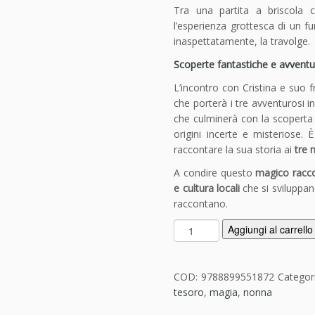
Tra una partita a briscola 
l’esperienza grottesca di un f
inaspettatamente, la travolge.
Scoperte fantastiche e avventur
L’incontro con Cristina e suo 
che porterà i tre avventurosi i
che culminerà con la scoperta 
origini incerte e misteriose. È
raccontare la sua storia ai
tre 
A condire questo
magico racc
e cultura locali
che si sviluppan
raccontano.
U
Aggiungi al carrello
n
a
m
COD:
9788899551872
Categor
a
tesoro
,
magia
,
nonna
g