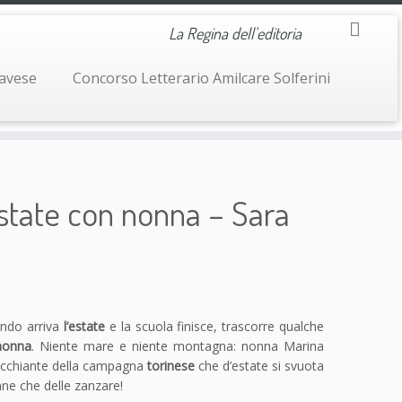
La Regina dell'editoria
navese
Concorso Letterario Amilcare Solferini
tate con nonna – Sara
ndo arriva
l’estate
e la scuola finisce, trascorre qualche
nonna
. Niente mare e niente montagna: nonna Marina
ecchiante della campagna
torinese
che d’estate si svuota
ranne che delle zanzare!