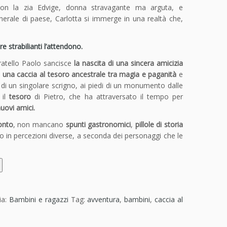
con la zia Edvige, donna stravagante ma arguta, e
unerale di paese, Carlotta si immerge in una realtà che,
e strabilianti l’attendono.
fratello Paolo sancisce
la nascita di una sincera amicizia
n
una caccia al tesoro ancestrale tra magia e paganità
e
di un singolare scrigno, ai piedi di un monumento dalle
 il
tesoro
di Pietro, che ha attraversato il tempo per
nuovi amici.
onto
, non mancano
spunti gastronomici
,
pillole di storia
o in percezioni diverse, a seconda dei personaggi che le
ia:
Bambini e ragazzi
Tag:
avventura
,
bambini
,
caccia al