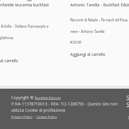
Racconti di Natale – Pa mach ëd fiòca,
di Achille – Stefano Francescato e
neve – Antonio Tavella
glielmina
€
20.00
Aggiungi al carrello
al carrello
Copyright ©
Buckfast Edizioni
P.IVA 11378710013 - REA: TO-1208750 - Questo sito non
utilizza Cookie di profilazione
-
Privacy Policy
Cookie Policy