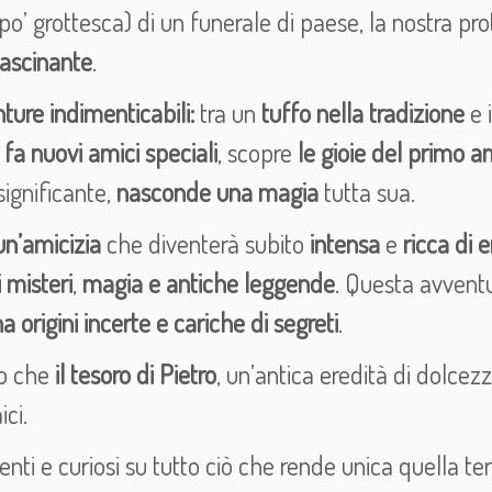
 po’ grottesca) di un funerale di paese, la nostra pro
fascinante
.
ure indimenticabili:
tra un
tuffo nella tradizione
e 
 fa nuovi amici speciali
, scopre
le gioie del primo 
significante,
nasconde una magia
tutta sua.
un’amicizia
che diventerà subito
intensa
e
ricca di 
 misteri
,
magia e antiche leggende
. Questa avventu
origini incerte e cariche di segreti
.
no che
il tesoro di Pietro
, un’antica eredità di dolcez
ci.
nti e curiosi su tutto ciò che rende unica quella terra