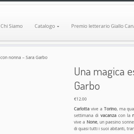
Chi Siamo
Catalogo
Premio letterario Giallo Ca
 con nonna – Sara Garbo
Una magica es
Garbo
€
12.00
Carlotta
vive a
Torino
, ma qua
settimana di
vacanza
con la
vive a
None
, un paesino sonn
di quasi tutti i suoi abitanti, t