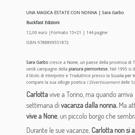
UNA MAGICA ESTATE CON NONNA | Sara Garbo
Buckfast Edizioni
12,00 euro |Formato 15×21 | 144 pagine
ISBN 9788899551872
Sara Garbo
cresce a
None
, un paese della provincia di
verdi campagne della
pianura piemontese
. Nel 1995 si 
il titolo di Interprete e Traduttrice presso la
Scuola per I
compare la sua silloge poetica
I Divertissement
delle S
Carlotta
vive a Torino, ma quando arriva l
settimana di
vacanza dalla nonna.
Ma att
vive a None
, un piccolo borgo che sembr
Durante le sue vacanze,
Carlotta non si a