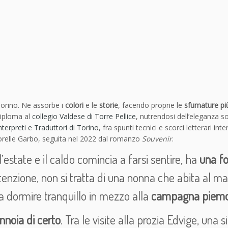
a
G
a
r
b
o
q
u
a
 Torino. Ne assorbe i
colori
e le
storie
, facendo proprie le
sfumature più 
n
diploma al
collegio Valdese di Torre Pellice
, nutrendosi dell’eleganza so
t
nterpreti e Traduttori di Torino
, fra spunti tecnici e scorci letterari i
i
orelle Garbo, seguita nel 2022 dal romanzo
Souvenir
.
t
à
’estate e il caldo comincia a farsi sentire, ha
una fo
enzione, non si tratta di una nonna che abita al m
a dormire tranquillo in mezzo alla
campagna piem
nnoia di certo
. Tra le visite alla prozia Edvige, una