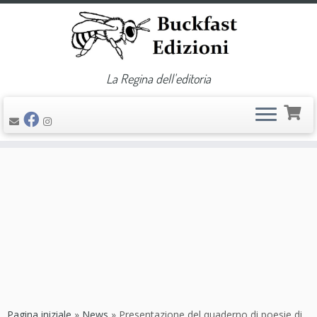
La Regina dell'editoria
Passa
al
contenuto
Pagina iniziale
»
News
»
Presentazione del quaderno di poesie di