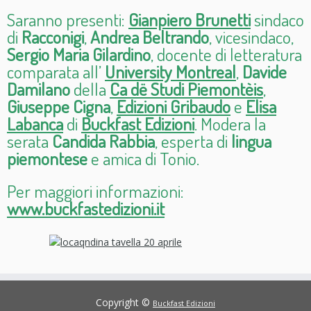
Saranno presenti:
Gianpiero Brunetti
sindaco
di
Racconigi
,
Andrea Beltrando
, vicesindaco,
Sergio Maria Gilardino
, docente di letteratura
comparata all’
University Montreal
,
Davide
Damilano
della
Ca dë Studi Piemontèis
,
Giuseppe Cigna
,
Edizioni Gribaudo
e
Elisa
Labanca
di
Buckfast Edizioni
. Modera la
serata
Candida Rabbia
, esperta di
lingua
piemontese
e amica di Tonio.
Per maggiori informazioni:
www.buckfastedizioni.it
Copyright ©
Buckfast Edizioni