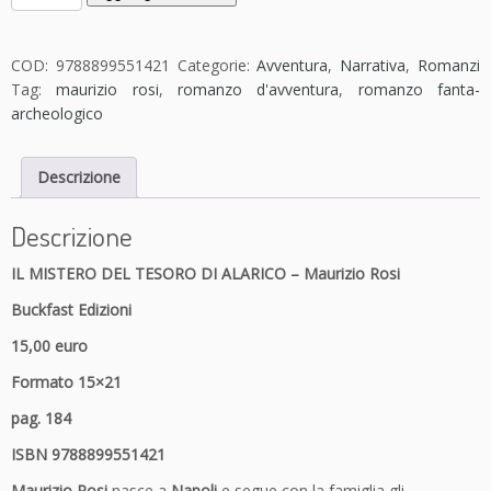
l
m
i
COD:
9788899551421
Categorie:
Avventura
,
Narrativa
,
Romanzi
s
Tag:
maurizio rosi
,
romanzo d'avventura
,
romanzo fanta-
t
archeologico
e
r
Descrizione
o
d
e
Descrizione
l
IL MISTERO DEL TESORO DI ALARICO – Maurizio Rosi
t
e
Buckfast Edizioni
s
15,00 euro
o
r
Formato 15×21
o
pag. 184
d
i
ISBN 9788899551421
A
Maurizio Rosi
nasce a
Napoli
e segue con la famiglia gli