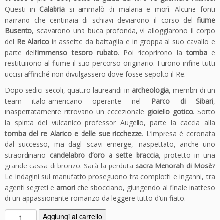
Questi in
Calabria
si ammalò di malaria e morì. Alcune fonti
narrano che centinaia di schiavi deviarono il corso del
fiume
Busento
, scavarono una buca profonda, vi alloggiarono il corpo
del
Re Alarico
in assetto da battaglia e in groppa al suo cavallo e
parte dell’
immenso tesoro rubato
. Poi ricoprirono la
tomba
e
restituirono al fiume il suo percorso originario. Furono infine tutti
uccisi affinché non divulgassero dove fosse sepolto il Re.
Dopo sedici secoli, quattro laureandi in
archeologia
, membri di un
team italo-americano operante nel
Parco di Sibari
,
inaspettatamente ritrovano un eccezionale
gioiello gotico
. Sotto
la spinta del vulcanico professor Augello, parte la caccia alla
tomba del re Alarico e delle sue ricchezze
. L’impresa è coronata
dal successo, ma dagli scavi emerge, inaspettato, anche uno
straordinario
candelabro d’oro a sette braccia
, protetto in una
grande cassa di bronzo. Sarà la perduta
sacra Menorah di Mosè
?
Le indagini sul manufatto proseguono tra complotti e inganni, tra
agenti segreti e
amori
che sbocciano, giungendo al finale inatteso
di un appassionante romanzo da leggere tutto d’un fiato.
I
Aggiungi al carrello