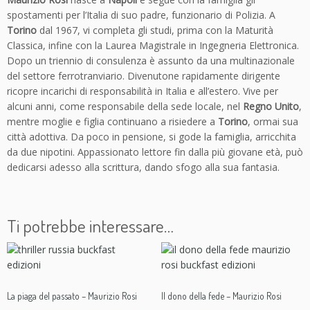
l
spostamenti per l’Italia di suo padre, funzionario di Polizia. A
a
Torino
dal 1967, vi completa gli studi, prima con la Maturità
r
Classica, infine con la Laurea Magistrale in Ingegneria Elettronica.
i
Dopo un triennio di consulenza è assunto da una multinazionale
c
del settore ferrotranviario. Divenutone rapidamente dirigente
o
ricopre incarichi di responsabilità in Italia e all’estero. Vive per
-
alcuni anni, come responsabile della sede locale, nel
Regno Unito
,
M
mentre moglie e figlia continuano a risiedere a
Torino
, ormai sua
a
città adottiva. Da poco in pensione, si gode la famiglia, arricchita
u
da due nipotini. Appassionato lettore fin dalla più giovane età, può
r
dedicarsi adesso alla scrittura, dando sfogo alla sua fantasia.
i
z
i
o
Ti potrebbe interessare…
R
o
s
i
q
La piaga del passato – Maurizio Rosi
Il dono della fede – Maurizio Rosi
u