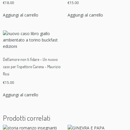
€
18.00
€
15.00
a
n
Aggiungi al carrello
Aggiungi al carrello
t
i
t
à
Dell’amore non ti fidare – Un nuovo
caso per l’ispettore Carena – Maurizio
Rosi
€
15.00
Aggiungi al carrello
Prodotti correlati