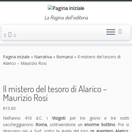
La Regina dell'editoria
Passa
al
Pagina iniziale
»
Narrativa
»
Romanzi
»
Il mistero del tesoro di
contenuto
Alarico – Maurizio Rosi
Il mistero del tesoro di Alarico –
Maurizio Rosi
€
15.00
Nell’anno 410 d.C. i
Visigoti
per tre giorni e tre notti
saccheggiarono
Roma
, sottraendone un
enorme bottino
. Poi si
diressero più a Sud, sotto la guida del loro
re guerriero Alarico
.