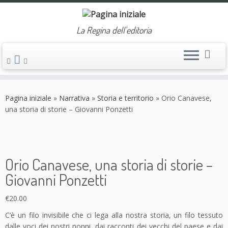
La Regina dell'editoria
Passa
al
Pagina iniziale
»
Narrativa
»
Storia e territorio
»
Orio Canavese,
contenuto
una storia di storie – Giovanni Ponzetti
Orio Canavese, una storia di storie –
Giovanni Ponzetti
€
20.00
C’è un filo invisibile che ci lega alla nostra storia, un filo tessuto
dalle voci dei nostri nonni, dai racconti dei vecchi del paese e dai