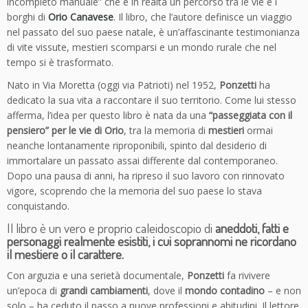
r
incompleto manuale” che è in realtà un percorso tra le vie e i
i
borghi di
Orio Canavese
. Il libro, che l’autore definisce un viaggio
a
nel passato del suo paese natale, è un’affascinante testimonianza
d
di vite vissute, mestieri scomparsi e un mondo rurale che nel
i
tempo si è trasformato.
s
Nato in Via Moretta (oggi via Patrioti) nel 1952,
Ponzetti
ha
t
dedicato la sua vita a raccontare il suo territorio. Come lui stesso
o
afferma, l’idea per questo libro è nata da una
“passeggiata con il
r
pensiero” per le vie di Orio
, tra la memoria di
mestieri
ormai
i
neanche lontanamente riproponibili, spinto dal desiderio di
e
immortalare un passato assai differente dal contemporaneo.
-
Dopo una pausa di anni, ha ripreso il suo lavoro con rinnovato
G
vigore, scoprendo che la memoria del suo paese lo stava
i
conquistando.
o
Il libro è un vero e proprio caleidoscopio di
aneddoti, fatti e
v
personaggi realmente esistiti, i cui soprannomi ne ricordano
a
il mestiere o il carattere.
n
n
Con arguzia e una serietà documentale,
Ponzetti
fa rivivere
i
un’epoca di
grandi cambiamenti
, dove il
mondo contadino
– e non
P
solo – ha ceduto il passo a nuove professioni e abitudini. Il lettore