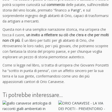
o
potrà scoprire curiosità sul
commercio
delle patate, sull’incredibile
n
storia del vino locale, premiato “financo a
Parigi
“, e sul
z
sorprendente ingegno degli abitanti di Orio, capaci di trasformarsi
e
da artigiani a mercanti.
t
Questa non è una semplice narrazione storica, ma un’opera che
t
tocca il cuore,
un invito a riflettere su ciò che c’era e che per molti
i
non c’è più
. È un libro per tutti: per gli abitanti di Orio, che
q
ritroveranno le loro radici, per i più giovani, che potranno scoprire
u
con fantasia la storia del proprio paese, e per chiunque voglia
a
esplorare un pezzo di storia piemontese autentico.
n
t
Come si legge nel libro, si tratta di un’opera che Giovanni Ponzetti
i
ha “scritto in punta di penna”, con un affetto sincero per la sua
t
terra e la sua gente, confermandosi come uno dei più
à
appassionati cantori di Orio Canavese.
Ti potrebbe interessare…