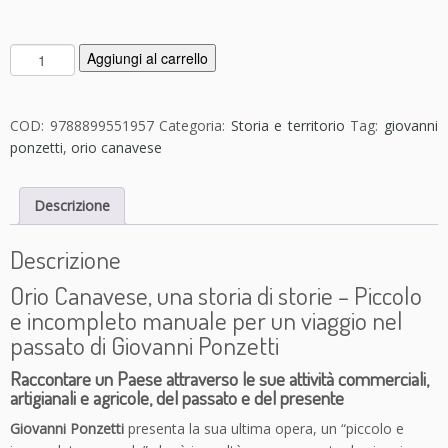
O
Aggiungi al carrello
r
i
o
COD:
9788899551957
Categoria:
Storia e territorio
Tag:
giovanni
C
ponzetti
,
orio canavese
a
n
Descrizione
a
v
e
Descrizione
s
Orio Canavese, una storia di storie – Piccolo
e,
e incompleto manuale per un viaggio nel
u
passato di Giovanni Ponzetti
n
a
Raccontare un Paese attraverso le sue attività commerciali,
s
artigianali e agricole, del passato e del presente
t
o
Giovanni Ponzetti
presenta la sua ultima opera, un “piccolo e