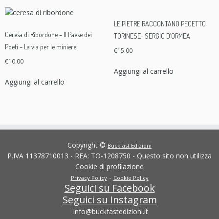
LE PIETRE RACCONTANO PECETTO
Ceresa di Ribordone – Il Paese dei
TORINESE- SERGIO D’ORMEA
Poeti – La via per le miniere
€
15.00
€
10.00
Aggiungi al carrello
Aggiungi al carrello
Copyright ©
Buckfast Edizioni
P.IVA 11378710013 - REA: TO-1208750 - Questo sito non utilizza
Cookie di profilazione
-
Privacy Policy
Cookie Policy
Seguici su Facebook
Seguici su Instagram
info@buckfastedizioni.it