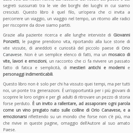
segreti sussurrati tra le vie dei borghi dei luoghi in cui siamo
cresciuti. Questo libro è quel filo, un’opera che ci invita a
percorrere un viaggio, un viaggio nel tempo, un ritorno alle radici
per riscoprire da dove siamo partiti.
Grazie alla paziente ricerca e alle lunghe interviste di
Giovanni
Ponzetti
, le pagine prendono vita, riportando alla luce storie di
vite vissute, di aneddoti e curiosità del piccolo paese di
Orio
Canavese
. Non è un semplice elenco di fatti, ma un
mosaico di
vite, lavori e emozioni
, un racconto che ci fa rivivere un passato
fatto di fatica e semplicità, di
mestieri antichi e moderni
e
personaggi indimenticabili
.
Questo libro non è solo per chi ha vissuto quei tempi, ma per tutti
noi, un ponte tra generazioni. È un’opportunità per i più giovani di
scoprire le loro origini e per gli adulti di ritrovare un pezzo di storia
forse perduto.
È un invito a rallentare, ad assaporare ogni parola
come un vino pregiato nato sulle colline di Orio Canavese, e a
emozionarsi
riflettendo su un mondo che forse non c’è più, ma
che rivive in queste pagine, omaggio dell’Autore al suo amato
Paese.