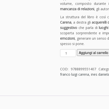
volume, composto durante 
mancanza di relazioni
, gli aut
La struttura del libro è così
Carena
, a destra gli
acquerelli 
suggestivo
che parla di
luoghi 
scoperta sorprendente e impr
emozioni
, generare un senso 
spesso si pone.
R
Aggiungi al carrello
i
s
o
COD:
9788899551407
Categ
n
franco luigi carena
,
ines daniel
a
n
z
e
-
I