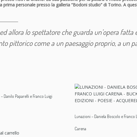
a sua prima personale presso la galleria “Bodoni studio” di Torino. A
r
a
n
__________
c
, ed allora lo spettatore che guarda un’opera fatta e
o
L
onto pittorico come a un paesaggio proprio, a un p
u
i
g
i
C
a
r
e
– Danilo Paparelli e Franco Luigi
n
a
q
Lunazioni – Daniela Boscolo e Franco L
u
a
Carena
al carrello
n