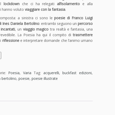
il
lockdown
che ci ha relegati
all’isolamento
e alla
ori hanno voluto
viaggiare con la fantasia
.
 composta: a sinistra ci sono le
poesie di Franco Luigi
di Ines Daniela Bertolino
: entrambi seguono un
percorso
incantati
, un
viaggio magico
tra realtà e fantasia, una
evedibile. La Poesia ha qui il compito di
trasmettere
di
riflessione
e interpretare domande che l’animo umano
orie:
Poesia
,
Varia
Tag:
acquerelli
,
buckfast edizioni
,
a bertolino
,
poesie
,
poesie illustrate