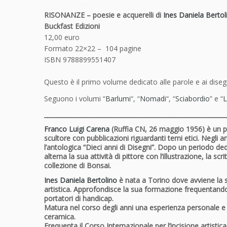
RISONANZE – poesie e acquerelli di
Ines Daniela Bertol
Buckfast Edizioni
12,00 euro
Formato 22×22 – 104 pagine
ISBN 9788899551407
Questo è il primo volume dedicato alle parole e ai disegni
Seguono i volumi “
Barlumi
“, “
Nomadi
“, “
Sciabordio
” e “
L
____________________________________________________________
Franco Luigi Carena
(Ruffia CN, 26 maggio 1956) è un
p
scultore con pubblicazioni riguardanti temi etici. Negli 
l’antologica “Dieci anni di Disegni”. Dopo un periodo 
alterna la sua attività di pittore con l’illustrazione, l
collezione di Bonsai.
Ines Daniela Bertolino
è nata a Torino dove avviene la s
artistica. Approfondisce la sua formazione frequentando l
portatori di handicap.
Matura nel corso degli anni una esperienza personale e pro
ceramica.
Frequenta il Corso Internazionale per l’incisione artisti