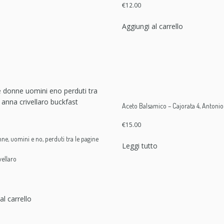
t
€
12.00
i
Aggiungi al carrello
t
à
Aceto Balsamico – Cajorata 4, Antoni
€
15.00
ne, uomini e no, perduti tra le pagine
Leggi tutto
vellaro
al carrello