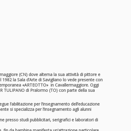
rmaggiore
(CN) dove alterna la sua attività di pittore e
l 1982 la Sala d’Arte di Savigliano lo vede presente con
 Contemporanea «ARTEOTTO» in Cavallermaggiore. Oggi
MESSER TULIPANO di Pralormo (TO) con parte della sua
egue l’abilitazione per l’insegnamento dell’educazione
ente si specializza per l’insegnamento agli alunni
presso studi pubblicitari, serigrafici e laboratori di
ce, fin da bambina manifesta un’attrazione particolare