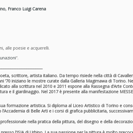
n
e
ino
,
Franco Luigi Carena
s
D
a
n
i
e
, alle poesie e acquerelli.
l
unazioni
“.
a
B
________________________
e
oeta
,
scrittore
,
artista
italiano. Da tempo risiede nella città di
Cavalle
r
anni ‘70 iniziano le mostre curate dalla Galleria Magimawa di Torino. Ne
dedicato alla scrittura nel 2010 e 2011 espone alla Rassegna d’Arte
t
a scrittura e il giardinaggio. Nel 2017 è presente alla manifestazione 
o
l
ua formazione artistica. Si diploma al Liceo Artistico di Torino e cons
i
’Accademia di Belle Arti e i corsi di grafica pubblicitaria, successivam
n
o
fessionale nella pratica della pittura, del disegno e della decorazione 
e
F
ca presso l’ISIA di Urbino. La sua passione per la pittura è molto preco