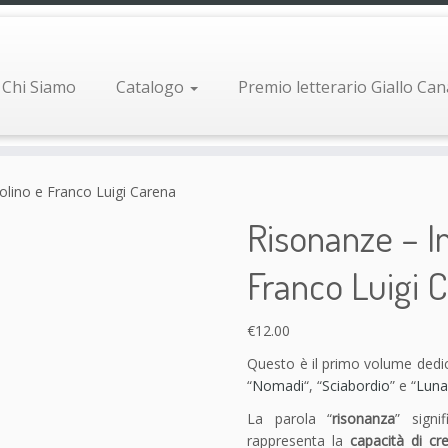
Chi Siamo
Catalogo
Premio letterario Giallo Ca
olino e Franco Luigi Carena
Risonanze – I
Franco Luigi 
€
12.00
Questo è il primo volume dedica
“
Nomadi
“, “
Sciabordio
” e “
Luna
La parola “
risonanza
” signi
rappresenta la
capacità di cre