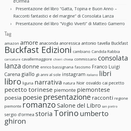
d’Ormea
Presentazione del libro “Gatta, Topina e Buon Anno –
Racconti fantastici e del margine” di Consolata Lanza
Presentazione del libro “Voglio Viverti” di Matteo Gamerro
Tag
amore
anaconda anoressica
antonio tavella
Buckfast
amazon
Buckfast Edizioni
cambiano
Candida Rabbia
consolata
cavallermaggiore
commissario
caricature
chieri
chiesa
lanza
donne
Franco Luigi
enrico bassignana
fascismo
libri
giallo
Carena
instagram
gli anni al sole
italiano
libro
narrativa
Noir
osvaldo cai
pecetto
liguria
natura
pecetto torinese
piemontese
piemonte
presentazione
poesie
poesia
racconti
regione
romanzo
Salone del Libro
piemonte
san pietro
Torino
umberto
storia
sergio d'ormea
ghiron