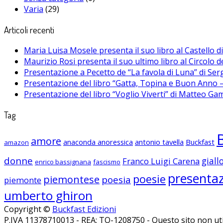
Varia
(29)
Articoli recenti
Maria Luisa Mosele presenta il suo libro al Castello 
Maurizio Rosi presenta il suo ultimo libro al Circolo d
Presentazione a Pecetto de “La favola di Luna” di Se
Presentazione del libro “Gatta, Topina e Buon Anno – 
Presentazione del libro “Voglio Viverti” di Matteo Ga
Tag
amore
anaconda anoressica
antonio tavella
Buckfast
amazon
donne
giall
Franco Luigi Carena
enrico bassignana
fascismo
presenta
poesie
piemontese
poesia
piemonte
umberto ghiron
Copyright ©
Buckfast Edizioni
P.IVA 11378710013 - REA: TO-1208750 - Questo sito non util