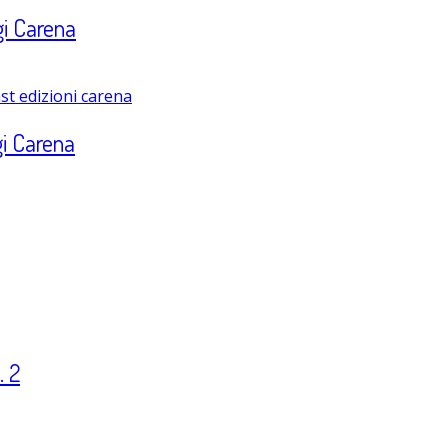
igi Carena
gi Carena
. 2