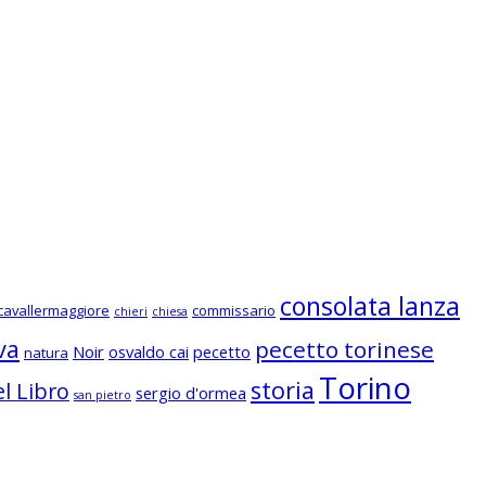
consolata lanza
cavallermaggiore
commissario
chieri
chiesa
va
pecetto torinese
Noir
osvaldo cai
pecetto
natura
Torino
storia
l Libro
sergio d'ormea
san pietro