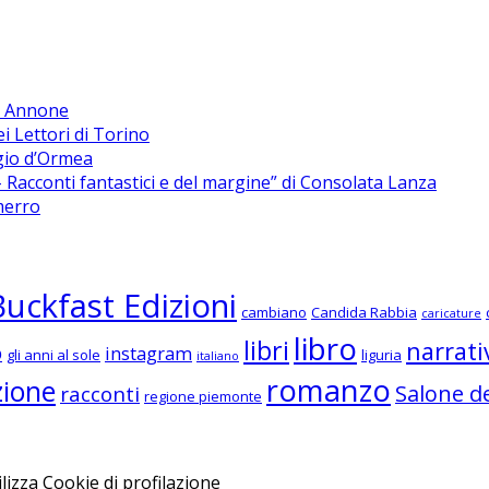
di Annone
ei Lettori di Torino
rgio d’Ormea
Racconti fantastici e del margine” di Consolata Lanza
merro
Buckfast Edizioni
cambiano
Candida Rabbia
caricature
libro
libri
narrati
o
instagram
gli anni al sole
liguria
italiano
romanzo
zione
Salone de
racconti
regione piemonte
izza Cookie di profilazione