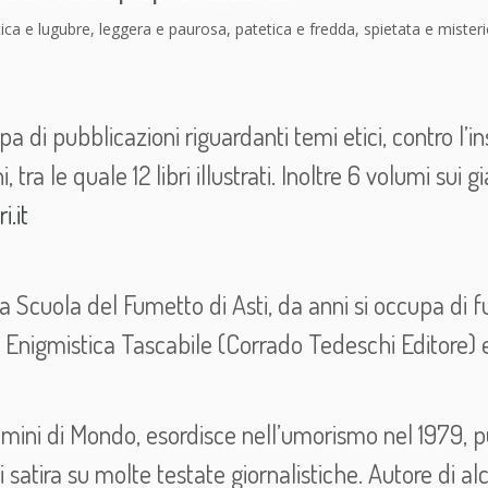
-
ica e lugubre, leggera e paurosa, patetica e fredda, spietata e miste
F
r
a
n
upa di pubblicazioni riguardanti temi etici, contro l’
c
o
, tra le quale 12 libri illustrati. Inoltre 6 volumi sui
L
.it
u
i
g
i
a Scuola del Fumetto di Asti, da anni si occupa di f
C
a
 Enigmistica Tascabile (Corrado Tedeschi Editore) 
r
e
n
omini di Mondo, esordisce nell’umorismo nel 1979, 
a
q
atira su molte testate giornalistiche. Autore di alcun
u