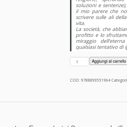
soluzioni e sentenze)
il mio parere che non
scrivere sulle ali dell
vita.
La società, che abbiam
profitto e lo sfruttame
miraggio dell’etern
qualsiasi tentativo di 
T
Aggiungi al carrello
i
t
o
COD:
9788899551964
Categor
n
i
d
i
-
S
c