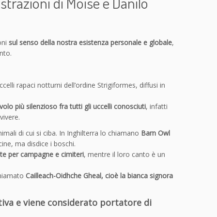
strazioni di Moise e Danilo
oni
sul senso della nostra esistenza personale e globale
,
nto.
elli rapaci notturni dell’ordine Strigiformes, diffusi in
 volo più silenzioso fra tutti gli uccelli conosciuti
, infatti
vivere.
mali di cui si ciba. In Inghilterra lo chiamano
Barn Owl
cine, ma disdice i boschi.
tte per campagne e cimiteri
, mentre il loro canto è un
 chiamato
Cailleach-Oidhche Gheal, cioè la bianca signora
tiva e viene considerato portatore di