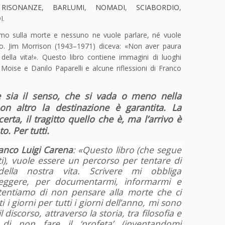
:
RISONANZE
,
BARLUMI
,
NOMADI
,
SCIABORDIO
,
I.
mo sulla morte e nessuno ne vuole parlare, né vuole
o. Jim Morrison (1943–1971) diceva: «Non aver paura
lla vita!». Questo libro contiene immagini di luoghi
 Moise e Danilo Paparelli e alcune riflessioni di Franco
e sia il senso, che si vada o meno nella
on altro la destinazione è garantita. La
rta, il tragitto quello che è, ma l’arrivo è
to. Per tutti.
anco Luigi Carena
: «Questo libro (che segue
ti), vuole essere un percorso per tentare di
della nostra vita. Scrivere mi obbliga
eggere, per documentarmi, informarmi e
tentiamo di non pensare alla morte che ci
ti i giorni per tutti i giorni dell’anno, mi sono
 discorso, attraverso la storia, tra filosofia e
 di non fare il ‘profeta’ (inventandomi