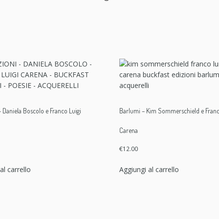
a
n
t
i
t
à
– Daniela Boscolo e Franco Luigi
Barlumi – Kim Sommerschield e Franc
Carena
€
12.00
al carrello
Aggiungi al carrello