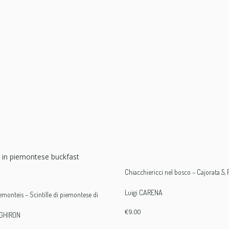
Chiacchiericci nel bosco – Cajorata 5,
Luigi CARENA
emonteis – Scintille di piemontese di
€
9.00
GHIRON