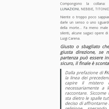
Compongono la collana
LUNAZIONI
, NEBBIE, TITONID
Niente o troppo poco sappia
darle un senso o uno sguard
della morte… Fa meno male de
silenti, alcune sagaci opere di
Luigi Carena.
Giusto o sbagliato ch
giusta direzione, se n
partenza può essere ince
sicuro, il finale è sconta
Dalla prefazione di
Fr
la linea dei preceden
capire il mistero 
necessariamente a l
raccontare. Siccome 
sta dietro le spalle tut
deciso di affrontarne il
religione, sperando