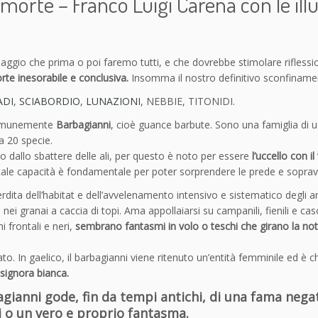
morte – Franco Luigi Carena con le illu
o
n
f
i
viaggio che prima o poi faremo tutti, e che dovrebbe stimolare riflessi
n
rte inesorabile e conclusiva.
Insomma il nostro definitivo sconfiname
a
m
DI
,
SCIABORDIO
,
LUNAZIONI
, NEBBIE, TITONIDI.
e
comunemente
Barbagianni
, cioè guance barbute. Sono una famiglia di ucc
n
a 20 specie.
t
o dallo sbattere delle ali, per questo è noto per essere
l’uccello con il
i
i, tale capacità è fondamentale per poter sorprendere le prede e soprav
s
u
dita dell’habitat e dell’avvelenamento intensivo e sistematico degli ani
l
 nei granai a caccia di topi. Ama appollaiarsi su campanili, fienili e cas
l
 frontali e neri,
sembrano fantasmi in volo o teschi che girano la no
a
M
ato. In gaelico, il barbagianni viene ritenuto un’entità femminile ed è
o
signora bianca.
r
agianni gode
, fin da tempi antichi, di una fama nega
t
i o un vero e proprio fantasma.
e