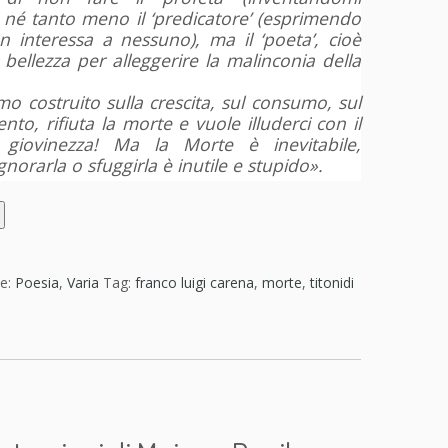
, né tanto meno il ‘predicatore’ (esprimendo
 interessa a nessuno), ma il ‘poeta’, cioè
a bellezza per alleggerire la malinconia della
o costruito sulla crescita, sul consumo, sul
nto, rifiuta la morte e vuole illuderci con il
a giovinezza! Ma la Morte è inevitabile,
ignorarla o sfuggirla è inutile e stupido».
ie:
Poesia
,
Varia
Tag:
franco luigi carena
,
morte
,
titonidi