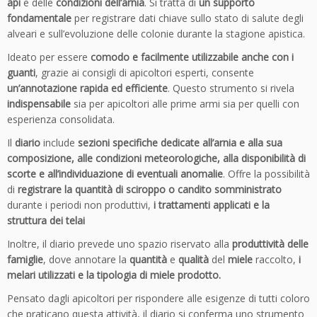
api
e delle
condizioni dell’arnia
. Si tratta di
un supporto
e
fondamentale
per registrare dati chiave sullo stato di salute degli
q
alveari e sull’evoluzione delle colonie durante la stagione apistica.
u
a
Ideato per essere
comodo e facilmente utilizzabile anche con i
n
guanti
, grazie ai consigli di apicoltori esperti, consente
t
un’annotazione rapida ed efficiente
. Questo strumento si rivela
i
indispensabile
sia per apicoltori alle prime armi sia per quelli con
t
esperienza consolidata.
à
Il
diario
include
sezioni specifiche dedicate all’arnia e alla sua
composizione, alle condizioni meteorologiche, alla disponibilità di
scorte e all’individuazione di eventuali anomalie
. Offre la possibilità
di
registrare la quantità di sciroppo o candito somministrato
durante i periodi non produttivi,
i trattamenti applicati e la
struttura dei telai
Inoltre, il diario prevede uno spazio riservato alla
produttività delle
famiglie
, dove annotare la
quantità
e
qualità
del
miele
raccolto,
i
melari utilizzati e la tipologia di miele prodotto.
Pensato dagli apicoltori per rispondere alle esigenze di tutti coloro
che praticano questa attività, il diario si conferma uno strumento