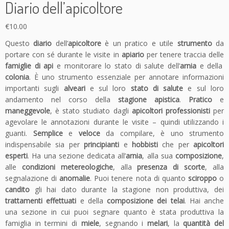
Diario dell’apicoltore
€
10.00
Questo
diario
dell’
apicoltore
è un pratico e utile
strumento
da
portare con sé durante le visite in
apiario
per tenere traccia delle
famiglie di api
e monitorare lo stato di salute dell’
arnia
e della
colonia
. È uno strumento essenziale per annotare informazioni
importanti sugli
alveari
e sul loro
stato di salute
e sul loro
andamento nel corso della
stagione apistica
.
Pratico
e
maneggevole
, è stato studiato dagli
apicoltori professionisti
per
agevolare le annotazioni durante le visite – quindi utilizzando i
guanti.
Semplice
e
veloce
da compilare, è uno strumento
indispensabile sia per
principianti
e
hobbisti
che per
apicoltori
esperti
. Ha una sezione dedicata all’
arnia
, alla sua
composizione
,
alle
condizioni metereologiche
, alla
presenza di scorte
, alla
segnalazione di
anomalie
. Puoi tenere nota di quanto
sciroppo
o
candito
gli hai dato durante la stagione non produttiva, dei
trattamenti effettuati
e della
composizione dei telai
. Hai anche
una sezione in cui puoi segnare quanto è stata produttiva la
famiglia in termini di
miele
, segnando i
melari
, la
quantità del