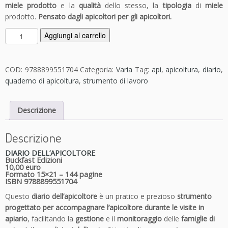
miele prodotto
e la
qualità
dello stesso, la
tipologia
di
miele
prodotto.
Pensato dagli apicoltori per gli apicoltori.
D
Aggiungi al carrello
i
a
r
COD:
9788899551704
Categoria:
Varia
Tag:
api
,
apicoltura
,
diario
,
i
quaderno di apicoltura
,
strumento di lavoro
o
d
Descrizione
e
l
l'a
Descrizione
p
DIARIO DELL’APICOLTORE
i
Buckfast Edizioni
c
10,00 euro
Formato 15×21 – 144 pagine
o
ISBN 9788899551704
l
Questo
diario dell’apicoltore
è un pratico e prezioso
strumento
t
progettato per accompagnare l’apicoltore durante le visite in
o
apiario
, facilitando la
gestione
e il
monitoraggio
delle
famiglie di
r