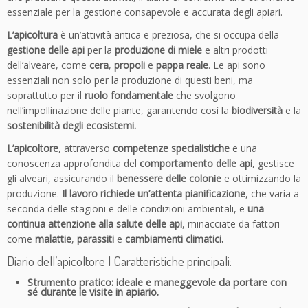
essenziale per la gestione consapevole e accurata degli apiari.
L’apicoltura
è un’attività antica e preziosa, che si occupa della
gestione delle api
per la
produzione di miele
e altri prodotti
dell’alveare, come
cera
,
propoli
e
pappa reale
. Le api sono
essenziali non solo per la produzione di questi beni, ma
soprattutto per il
ruolo fondamentale
che svolgono
nell’impollinazione delle piante, garantendo così la
biodiversità
e la
sostenibilità degli ecosistemi.
L’apicoltore
, attraverso
competenze specialistiche
e una
conoscenza approfondita del
comportamento delle api
, gestisce
gli alveari, assicurando il
benessere delle colonie
e ottimizzando la
produzione.
Il lavoro richiede un’attenta pianificazione
, che varia a
seconda delle stagioni e delle condizioni ambientali, e
una
continua attenzione alla salute delle api
, minacciate da fattori
come
malattie
,
parassiti
e
cambiamenti climatici.
Diario dell’apicoltore | Caratteristiche principali:
Strumento pratico: ideale e maneggevole da portare con
sé durante le visite in apiario.