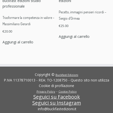
Pecetto, immagini pensieri ricordi –
Trasformare la competenza in valore –
Sergio d’Ormea
Massimiliano Gerardi
€
25.00
€
20.00
Aggiungi al carrello
Aggiungi al carrello
Copyright ©
Buckfast Edizioni
P.IVA 11378710013 - REA: TO-1208750 - Questo sito non utilizza
Cookie di profilazione
-
Privacy Policy
Cookie Policy
Seguici su Facebook
Seguici su Instagram
info@buckfastedizioni.it