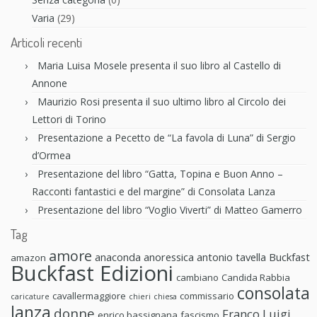
Varia
(29)
Articoli recenti
Maria Luisa Mosele presenta il suo libro al Castello di
Annone
Maurizio Rosi presenta il suo ultimo libro al Circolo dei
Lettori di Torino
Presentazione a Pecetto de “La favola di Luna” di Sergio
d’Ormea
Presentazione del libro “Gatta, Topina e Buon Anno –
Racconti fantastici e del margine” di Consolata Lanza
Presentazione del libro “Voglio Viverti” di Matteo Gamerro
Tag
amore
anaconda anoressica
antonio tavella
Buckfast
amazon
Buckfast Edizioni
cambiano
Candida Rabbia
consolata
cavallermaggiore
commissario
caricature
chieri
chiesa
lanza
donne
Franco Luigi
enrico bassignana
fascismo