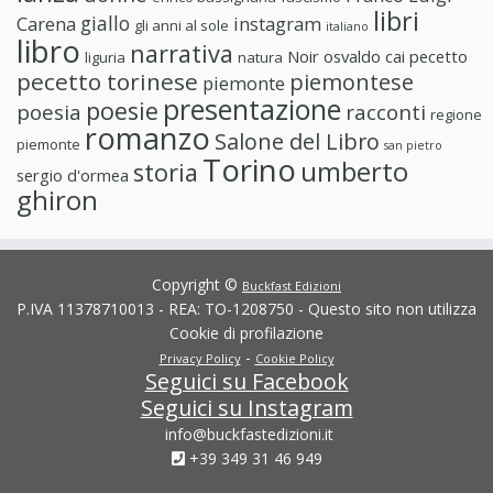
libri
giallo
Carena
instagram
gli anni al sole
italiano
libro
narrativa
Noir
osvaldo cai
pecetto
liguria
natura
pecetto torinese
piemontese
piemonte
presentazione
poesie
poesia
racconti
regione
romanzo
Salone del Libro
piemonte
san pietro
Torino
umberto
storia
sergio d'ormea
ghiron
Copyright ©
Buckfast Edizioni
P.IVA 11378710013 - REA: TO-1208750 - Questo sito non utilizza
Cookie di profilazione
-
Privacy Policy
Cookie Policy
Seguici su Facebook
Seguici su Instagram
info@buckfastedizioni.it
+39 349 31 46 949