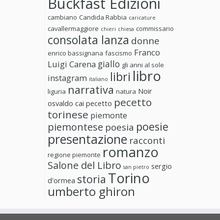
Buckfast Edizioni
cambiano
Candida Rabbia
caricature
cavallermaggiore
commissario
chieri
chiesa
consolata lanza
donne
Franco
enrico bassignana
fascismo
giallo
Luigi Carena
gli anni al sole
libro
libri
instagram
italiano
narrativa
Noir
liguria
natura
pecetto
osvaldo cai
pecetto
torinese
piemonte
poesie
piemontese
poesia
presentazione
racconti
romanzo
regione piemonte
Salone del Libro
sergio
san pietro
Torino
storia
d'ormea
umberto ghiron