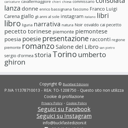
consolata
cavallermaggiore
commissario
caricature
chieri
chiesa
lanza
donne
Franco Luigi
enrico bassignana
fascismo
libri
giallo
Carena
instagram
gli anni al sole
italiano
libro
narrativa
Noir
osvaldo cai
pecetto
liguria
natura
pecetto torinese
piemontese
piemonte
presentazione
poesie
poesia
racconti
regione
romanzo
Salone del Libro
piemonte
san pietro
Torino
umberto
storia
sergio d'ormea
ghiron
Copyright ©
Buckfast Edizioni
P.IVA 11378710013 - REA: TO-1208750 - Questo sito non utilizza
Cookie di profilazione
-
Privacy Policy
Cookie Policy
Seguici su Facebook
Seguici su Instagram
info@buckfastedizioni.it