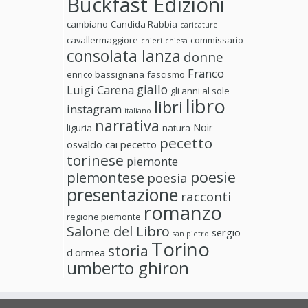
Buckfast Edizioni
cambiano
Candida Rabbia
caricature
cavallermaggiore
commissario
chieri
chiesa
consolata lanza
donne
Franco
enrico bassignana
fascismo
giallo
Luigi Carena
gli anni al sole
libro
libri
instagram
italiano
narrativa
Noir
liguria
natura
pecetto
osvaldo cai
pecetto
torinese
piemonte
poesie
piemontese
poesia
presentazione
racconti
romanzo
regione piemonte
Salone del Libro
sergio
san pietro
Torino
storia
d'ormea
umberto ghiron