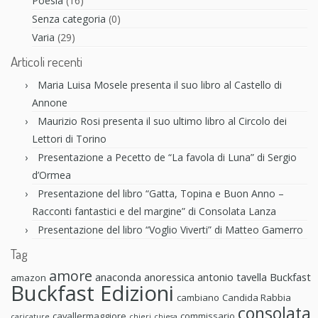
Poesia
(16)
Senza categoria
(0)
Varia
(29)
Articoli recenti
Maria Luisa Mosele presenta il suo libro al Castello di
Annone
Maurizio Rosi presenta il suo ultimo libro al Circolo dei
Lettori di Torino
Presentazione a Pecetto de “La favola di Luna” di Sergio
d’Ormea
Presentazione del libro “Gatta, Topina e Buon Anno –
Racconti fantastici e del margine” di Consolata Lanza
Presentazione del libro “Voglio Viverti” di Matteo Gamerro
Tag
amore
anaconda anoressica
antonio tavella
Buckfast
amazon
Buckfast Edizioni
cambiano
Candida Rabbia
consolata
cavallermaggiore
commissario
caricature
chieri
chiesa