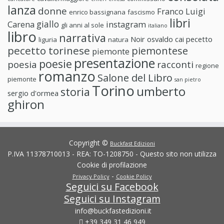
lanza
donne
Franco Luigi
enrico bassignana
fascismo
libri
giallo
Carena
instagram
gli anni al sole
italiano
libro
narrativa
Noir
osvaldo cai
pecetto
liguria
natura
pecetto torinese
piemontese
piemonte
presentazione
poesie
poesia
racconti
regione
romanzo
Salone del Libro
piemonte
san pietro
Torino
umberto
storia
sergio d'ormea
ghiron
Copyright ©
Buckfast Edizioni
P.IVA 11378710013 - REA: TO-1208750 - Questo sito non utilizza
Cookie di profilazione
-
Privacy Policy
Cookie Policy
Seguici su Facebook
Seguici su Instagram
info@buckfastedizioni.it
+39 349 31 46 949