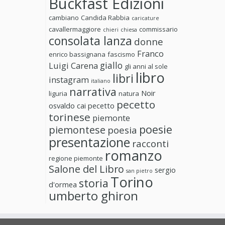
Buckfast Edizioni
cambiano
Candida Rabbia
caricature
cavallermaggiore
commissario
chieri
chiesa
consolata lanza
donne
Franco
enrico bassignana
fascismo
giallo
Luigi Carena
gli anni al sole
libro
libri
instagram
italiano
narrativa
Noir
liguria
natura
pecetto
osvaldo cai
pecetto
torinese
piemonte
poesie
piemontese
poesia
presentazione
racconti
romanzo
regione piemonte
Salone del Libro
sergio
san pietro
Torino
storia
d'ormea
umberto ghiron