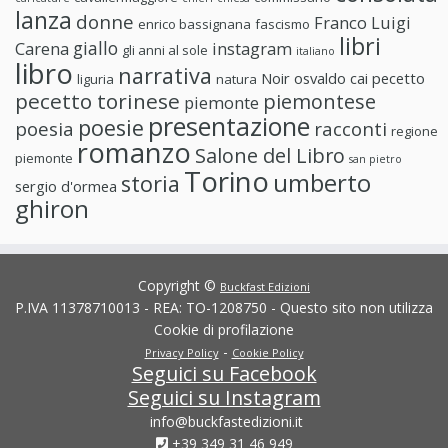
lanza
donne
Franco Luigi
enrico bassignana
fascismo
libri
giallo
Carena
instagram
gli anni al sole
italiano
libro
narrativa
Noir
osvaldo cai
pecetto
liguria
natura
pecetto torinese
piemontese
piemonte
presentazione
poesie
poesia
racconti
regione
romanzo
Salone del Libro
piemonte
san pietro
Torino
umberto
storia
sergio d'ormea
ghiron
Copyright ©
Buckfast Edizioni
P.IVA 11378710013 - REA: TO-1208750 - Questo sito non utilizza
Cookie di profilazione
-
Privacy Policy
Cookie Policy
Seguici su Facebook
Seguici su Instagram
info@buckfastedizioni.it
+39 349 31 46 949