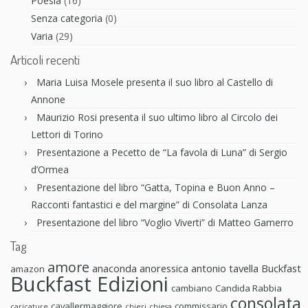
Poesia
(16)
Senza categoria
(0)
Varia
(29)
Articoli recenti
Maria Luisa Mosele presenta il suo libro al Castello di
Annone
Maurizio Rosi presenta il suo ultimo libro al Circolo dei
Lettori di Torino
Presentazione a Pecetto de “La favola di Luna” di Sergio
d’Ormea
Presentazione del libro “Gatta, Topina e Buon Anno –
Racconti fantastici e del margine” di Consolata Lanza
Presentazione del libro “Voglio Viverti” di Matteo Gamerro
Tag
amore
anaconda anoressica
antonio tavella
Buckfast
amazon
Buckfast Edizioni
cambiano
Candida Rabbia
consolata
cavallermaggiore
commissario
caricature
chieri
chiesa