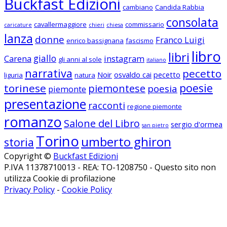
Buckfast Edizioni
cambiano
Candida Rabbia
consolata
cavallermaggiore
commissario
caricature
chieri
chiesa
lanza
donne
Franco Luigi
enrico bassignana
fascismo
libro
libri
giallo
Carena
instagram
gli anni al sole
italiano
narrativa
pecetto
Noir
osvaldo cai
pecetto
liguria
natura
poesie
torinese
piemontese
poesia
piemonte
presentazione
racconti
regione piemonte
romanzo
Salone del Libro
sergio d'ormea
san pietro
Torino
umberto ghiron
storia
Copyright ©
Buckfast Edizioni
P.IVA 11378710013 - REA: TO-1208750 - Questo sito non
utilizza Cookie di profilazione
Privacy Policy
-
Cookie Policy
Seguici su Facebook
Seguici su Instagram