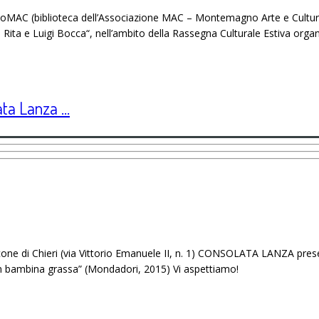
oMAC (biblioteca dell’Associazione MAC – Montemagno Arte e Cultura) è
ita e Luigi Bocca“, nell’ambito della Rassegna Culturale Estiva organi
ta Lanza ...
ancone di Chieri (via Vittorio Emanuele II, n. 1) CONSOLATA LANZA pres
con bambina grassa” (Mondadori, 2015) Vi aspettiamo!