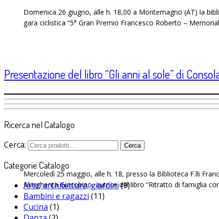
Domenica 26 giugno, alle h. 18,00 a Montemagno (AT) la bibli
gara ciclistica “5° Gran Premio Francesco Roberto – Memorial R
Presentazione del libro “Gli anni al sole” di Consola
Ricerca nel Catalogo
Cerca:
Cerca
Categorie Catalogo
Mercoledì 25 maggio, alle h. 18, presso la Biblioteca F.lli Fr
Arte, architettura, giardini
(9)
Margherita Giacobino, autrice del libro “Ritratto di famiglia 
Bambini e ragazzi
(11)
Cucina
(1)
Danza
(2)