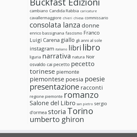
Buckfast Edizioni
cambiano
Candida Rabbia
caricature
cavallermaggiore
commissario
chieri
chiesa
consolata lanza
donne
Franco
enrico bassignana
fascismo
giallo
Luigi Carena
gli anni al sole
libro
libri
instagram
italiano
narrativa
Noir
liguria
natura
pecetto
osvaldo cai
pecetto
torinese
piemonte
poesie
piemontese
poesia
presentazione
racconti
romanzo
regione piemonte
Salone del Libro
sergio
san pietro
Torino
storia
d'ormea
umberto ghiron