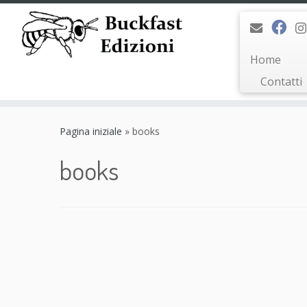
Home
Contatti
Passa
al
Pagina iniziale
»
books
contenuto
books