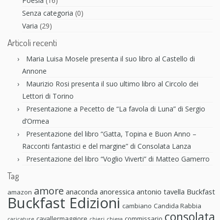
Poesia
(16)
Senza categoria
(0)
Varia
(29)
Articoli recenti
Maria Luisa Mosele presenta il suo libro al Castello di
Annone
Maurizio Rosi presenta il suo ultimo libro al Circolo dei
Lettori di Torino
Presentazione a Pecetto de “La favola di Luna” di Sergio
d’Ormea
Presentazione del libro “Gatta, Topina e Buon Anno –
Racconti fantastici e del margine” di Consolata Lanza
Presentazione del libro “Voglio Viverti” di Matteo Gamerro
Tag
amore
anaconda anoressica
antonio tavella
Buckfast
amazon
Buckfast Edizioni
cambiano
Candida Rabbia
consolata
cavallermaggiore
commissario
caricature
chieri
chiesa