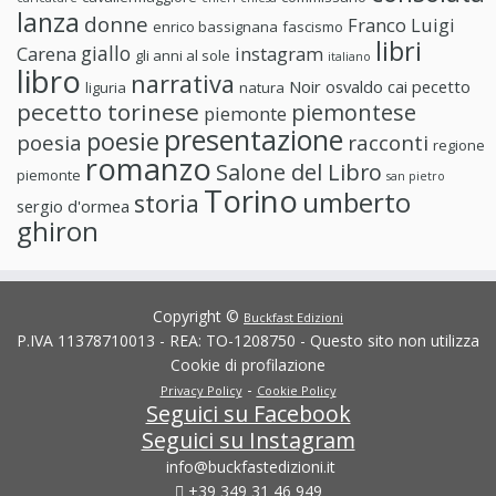
lanza
donne
Franco Luigi
enrico bassignana
fascismo
libri
giallo
Carena
instagram
gli anni al sole
italiano
libro
narrativa
Noir
osvaldo cai
pecetto
liguria
natura
pecetto torinese
piemontese
piemonte
presentazione
poesie
poesia
racconti
regione
romanzo
Salone del Libro
piemonte
san pietro
Torino
umberto
storia
sergio d'ormea
ghiron
Copyright ©
Buckfast Edizioni
P.IVA 11378710013 - REA: TO-1208750 - Questo sito non utilizza
Cookie di profilazione
-
Privacy Policy
Cookie Policy
Seguici su Facebook
Seguici su Instagram
info@buckfastedizioni.it
+39 349 31 46 949