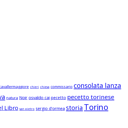
consolata lanza
cavallermaggiore
commissario
chieri
chiesa
va
pecetto torinese
Noir
osvaldo cai
pecetto
natura
Torino
storia
l Libro
sergio d'ormea
san pietro