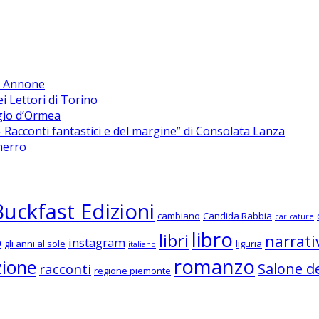
di Annone
ei Lettori di Torino
rgio d’Ormea
Racconti fantastici e del margine” di Consolata Lanza
merro
Buckfast Edizioni
cambiano
Candida Rabbia
caricature
libro
libri
narrati
o
instagram
gli anni al sole
liguria
italiano
romanzo
zione
Salone de
racconti
regione piemonte