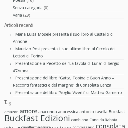
Poesia
(16)
Senza categoria
(0)
Varia
(29)
Articoli recenti
Maria Luisa Mosele presenta il suo libro al Castello di
Annone
Maurizio Rosi presenta il suo ultimo libro al Circolo dei
Lettori di Torino
Presentazione a Pecetto de “La favola di Luna” di Sergio
d’Ormea
Presentazione del libro “Gatta, Topina e Buon Anno –
Racconti fantastici e del margine” di Consolata Lanza
Presentazione del libro “Voglio Viverti” di Matteo Gamerro
Tag
amore
anaconda anoressica
antonio tavella
Buckfast
amazon
Buckfast Edizioni
cambiano
Candida Rabbia
consolata
cavallermaggiore
commissario
caricature
chieri
chiesa