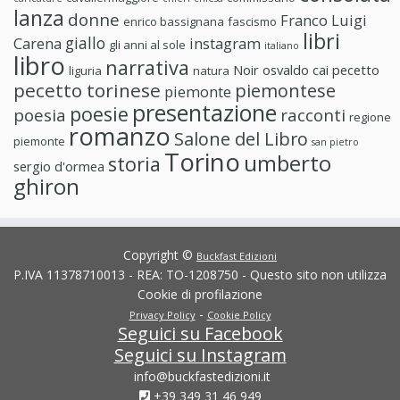
lanza
donne
Franco Luigi
enrico bassignana
fascismo
libri
giallo
Carena
instagram
gli anni al sole
italiano
libro
narrativa
Noir
osvaldo cai
pecetto
liguria
natura
pecetto torinese
piemontese
piemonte
presentazione
poesie
poesia
racconti
regione
romanzo
Salone del Libro
piemonte
san pietro
Torino
umberto
storia
sergio d'ormea
ghiron
Copyright ©
Buckfast Edizioni
P.IVA 11378710013 - REA: TO-1208750 - Questo sito non utilizza
Cookie di profilazione
-
Privacy Policy
Cookie Policy
Seguici su Facebook
Seguici su Instagram
info@buckfastedizioni.it
+39 349 31 46 949