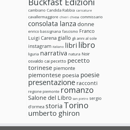
Buckfast Edizioni
cambiano
Candida Rabbia
caricature
cavallermaggiore
commissario
chieri
chiesa
consolata lanza
donne
Franco
enrico bassignana
fascismo
giallo
Luigi Carena
gli anni al sole
libro
libri
instagram
italiano
narrativa
Noir
liguria
natura
pecetto
osvaldo cai
pecetto
torinese
piemonte
poesie
piemontese
poesia
presentazione
racconti
romanzo
regione piemonte
Salone del Libro
sergio
san pietro
Torino
storia
d'ormea
umberto ghiron