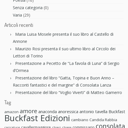
Poesia
(16)
Senza categoria
(0)
Varia
(29)
Articoli recenti
Maria Luisa Mosele presenta il suo libro al Castello di
Annone
Maurizio Rosi presenta il suo ultimo libro al Circolo dei
Lettori di Torino
Presentazione a Pecetto de “La favola di Luna” di Sergio
d’Ormea
Presentazione del libro “Gatta, Topina e Buon Anno –
Racconti fantastici e del margine” di Consolata Lanza
Presentazione del libro “Voglio Viverti” di Matteo Gamerro
Tag
amore
anaconda anoressica
antonio tavella
Buckfast
amazon
Buckfast Edizioni
cambiano
Candida Rabbia
consolata
cavallermaggiore
commissario
caricature
chieri
chiesa