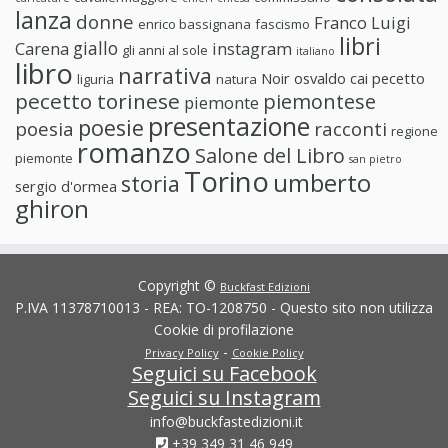
lanza
donne
Franco Luigi
enrico bassignana
fascismo
libri
giallo
Carena
instagram
gli anni al sole
italiano
libro
narrativa
Noir
osvaldo cai
pecetto
liguria
natura
pecetto torinese
piemontese
piemonte
presentazione
poesie
poesia
racconti
regione
romanzo
Salone del Libro
piemonte
san pietro
Torino
umberto
storia
sergio d'ormea
ghiron
Copyright ©
Buckfast Edizioni
P.IVA 11378710013 - REA: TO-1208750 - Questo sito non utilizza
Cookie di profilazione
-
Privacy Policy
Cookie Policy
Seguici su Facebook
Seguici su Instagram
info@buckfastedizioni.it
+39 349 31 46 949