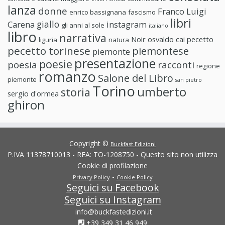
lanza
donne
Franco Luigi
enrico bassignana
fascismo
libri
giallo
Carena
instagram
gli anni al sole
italiano
libro
narrativa
Noir
osvaldo cai
pecetto
liguria
natura
pecetto torinese
piemontese
piemonte
presentazione
poesie
poesia
racconti
regione
romanzo
Salone del Libro
piemonte
san pietro
Torino
umberto
storia
sergio d'ormea
ghiron
Copyright ©
Buckfast Edizioni
P.IVA 11378710013 - REA: TO-1208750 - Questo sito non utilizza
Cookie di profilazione
-
Privacy Policy
Cookie Policy
Seguici su Facebook
Seguici su Instagram
info@buckfastedizioni.it
+39 349 31 46 949