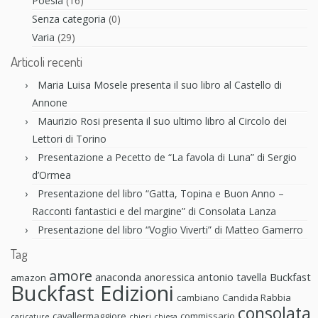
Poesia
(16)
Senza categoria
(0)
Varia
(29)
Articoli recenti
Maria Luisa Mosele presenta il suo libro al Castello di
Annone
Maurizio Rosi presenta il suo ultimo libro al Circolo dei
Lettori di Torino
Presentazione a Pecetto de “La favola di Luna” di Sergio
d’Ormea
Presentazione del libro “Gatta, Topina e Buon Anno –
Racconti fantastici e del margine” di Consolata Lanza
Presentazione del libro “Voglio Viverti” di Matteo Gamerro
Tag
amore
anaconda anoressica
antonio tavella
Buckfast
amazon
Buckfast Edizioni
cambiano
Candida Rabbia
consolata
cavallermaggiore
commissario
caricature
chieri
chiesa