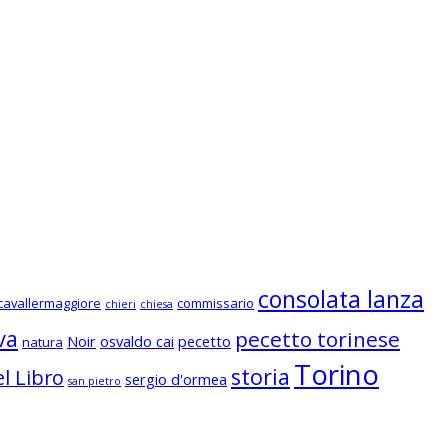
consolata lanza
cavallermaggiore
commissario
chieri
chiesa
va
pecetto torinese
Noir
osvaldo cai
pecetto
natura
Torino
storia
l Libro
sergio d'ormea
san pietro