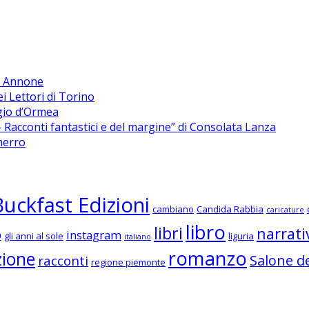
di Annone
ei Lettori di Torino
rgio d’Ormea
Racconti fantastici e del margine” di Consolata Lanza
merro
Buckfast Edizioni
cambiano
Candida Rabbia
caricature
libro
libri
narrati
o
instagram
gli anni al sole
liguria
italiano
romanzo
zione
Salone de
racconti
regione piemonte