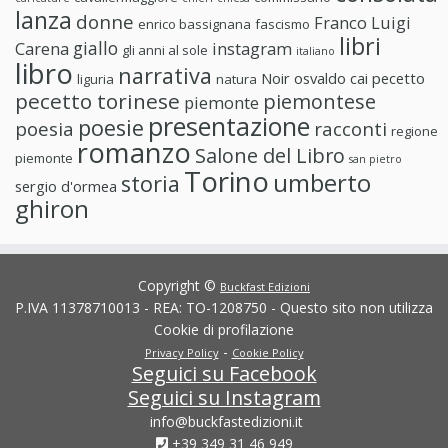
lanza
donne
Franco Luigi
enrico bassignana
fascismo
libri
giallo
Carena
instagram
gli anni al sole
italiano
libro
narrativa
Noir
osvaldo cai
pecetto
liguria
natura
pecetto torinese
piemontese
piemonte
presentazione
poesie
poesia
racconti
regione
romanzo
Salone del Libro
piemonte
san pietro
Torino
umberto
storia
sergio d'ormea
ghiron
Copyright ©
Buckfast Edizioni
P.IVA 11378710013 - REA: TO-1208750 - Questo sito non utilizza
Cookie di profilazione
-
Privacy Policy
Cookie Policy
Seguici su Facebook
Seguici su Instagram
info@buckfastedizioni.it
+39 349 31 46 949