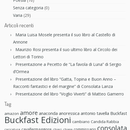
Poesia
(16)
Senza categoria
(0)
Varia
(29)
Articoli recenti
Maria Luisa Mosele presenta il suo libro al Castello di
Annone
Maurizio Rosi presenta il suo ultimo libro al Circolo dei
Lettori di Torino
Presentazione a Pecetto de “La favola di Luna” di Sergio
d’Ormea
Presentazione del libro “Gatta, Topina e Buon Anno –
Racconti fantastici e del margine” di Consolata Lanza
Presentazione del libro “Voglio Viverti” di Matteo Gamerro
Tag
amore
anaconda anoressica
antonio tavella
Buckfast
amazon
Buckfast Edizioni
cambiano
Candida Rabbia
consolata
cavallermaggiore
commissario
caricature
chieri
chiesa