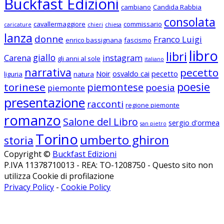
Buckfast Edizioni
cambiano
Candida Rabbia
consolata
cavallermaggiore
commissario
caricature
chieri
chiesa
lanza
donne
Franco Luigi
enrico bassignana
fascismo
libro
libri
giallo
Carena
instagram
gli anni al sole
italiano
narrativa
pecetto
Noir
osvaldo cai
pecetto
liguria
natura
poesie
torinese
piemontese
poesia
piemonte
presentazione
racconti
regione piemonte
romanzo
Salone del Libro
sergio d'ormea
san pietro
Torino
umberto ghiron
storia
Copyright ©
Buckfast Edizioni
P.IVA 11378710013 - REA: TO-1208750 - Questo sito non
utilizza Cookie di profilazione
Privacy Policy
-
Cookie Policy
Seguici su Facebook
Seguici su Instagram