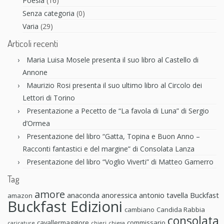
Poesia
(16)
Senza categoria
(0)
Varia
(29)
Articoli recenti
Maria Luisa Mosele presenta il suo libro al Castello di
Annone
Maurizio Rosi presenta il suo ultimo libro al Circolo dei
Lettori di Torino
Presentazione a Pecetto de “La favola di Luna” di Sergio
d’Ormea
Presentazione del libro “Gatta, Topina e Buon Anno –
Racconti fantastici e del margine” di Consolata Lanza
Presentazione del libro “Voglio Viverti” di Matteo Gamerro
Tag
amore
anaconda anoressica
antonio tavella
Buckfast
amazon
Buckfast Edizioni
cambiano
Candida Rabbia
consolata
cavallermaggiore
commissario
caricature
chieri
chiesa