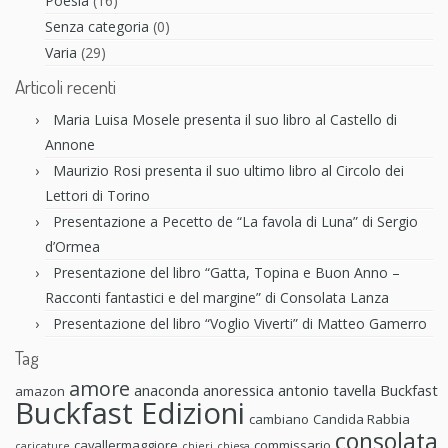
Poesia
(16)
Senza categoria
(0)
Varia
(29)
Articoli recenti
Maria Luisa Mosele presenta il suo libro al Castello di
Annone
Maurizio Rosi presenta il suo ultimo libro al Circolo dei
Lettori di Torino
Presentazione a Pecetto de “La favola di Luna” di Sergio
d’Ormea
Presentazione del libro “Gatta, Topina e Buon Anno –
Racconti fantastici e del margine” di Consolata Lanza
Presentazione del libro “Voglio Viverti” di Matteo Gamerro
Tag
amore
anaconda anoressica
antonio tavella
Buckfast
amazon
Buckfast Edizioni
cambiano
Candida Rabbia
consolata
cavallermaggiore
commissario
caricature
chieri
chiesa