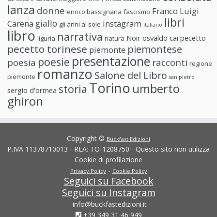
lanza
donne
Franco Luigi
enrico bassignana
fascismo
libri
giallo
Carena
instagram
gli anni al sole
italiano
libro
narrativa
Noir
osvaldo cai
pecetto
liguria
natura
pecetto torinese
piemontese
piemonte
presentazione
poesie
poesia
racconti
regione
romanzo
Salone del Libro
piemonte
san pietro
Torino
umberto
storia
sergio d'ormea
ghiron
Copyright ©
Buckfast Edizioni
P.IVA 11378710013 - REA: TO-1208750 - Questo sito non utilizza
Cookie di profilazione
-
Privacy Policy
Cookie Policy
Seguici su Facebook
Seguici su Instagram
info@buckfastedizioni.it
+39 349 31 46 949