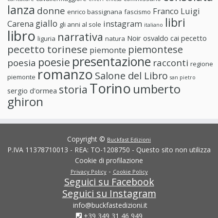
lanza
donne
Franco Luigi
enrico bassignana
fascismo
libri
giallo
Carena
instagram
gli anni al sole
italiano
libro
narrativa
Noir
osvaldo cai
pecetto
liguria
natura
pecetto torinese
piemontese
piemonte
presentazione
poesie
poesia
racconti
regione
romanzo
Salone del Libro
piemonte
san pietro
Torino
umberto
storia
sergio d'ormea
ghiron
Copyright ©
Buckfast Edizioni
P.IVA 11378710013 - REA: TO-1208750 - Questo sito non utilizza
Cookie di profilazione
-
Privacy Policy
Cookie Policy
Seguici su Facebook
Seguici su Instagram
info@buckfastedizioni.it
+39 349 31 46 949