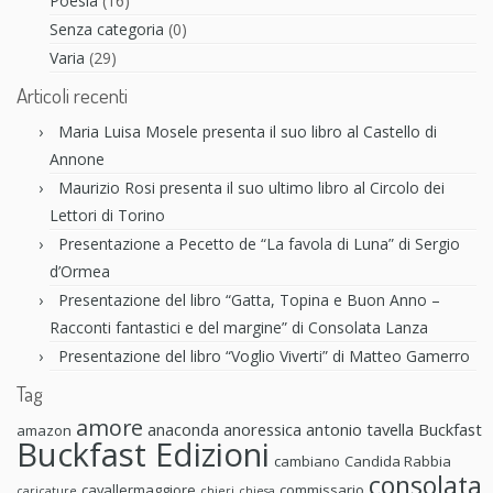
Poesia
(16)
Senza categoria
(0)
Varia
(29)
Articoli recenti
Maria Luisa Mosele presenta il suo libro al Castello di
Annone
Maurizio Rosi presenta il suo ultimo libro al Circolo dei
Lettori di Torino
Presentazione a Pecetto de “La favola di Luna” di Sergio
d’Ormea
Presentazione del libro “Gatta, Topina e Buon Anno –
Racconti fantastici e del margine” di Consolata Lanza
Presentazione del libro “Voglio Viverti” di Matteo Gamerro
Tag
amore
anaconda anoressica
antonio tavella
Buckfast
amazon
Buckfast Edizioni
cambiano
Candida Rabbia
consolata
cavallermaggiore
commissario
caricature
chieri
chiesa