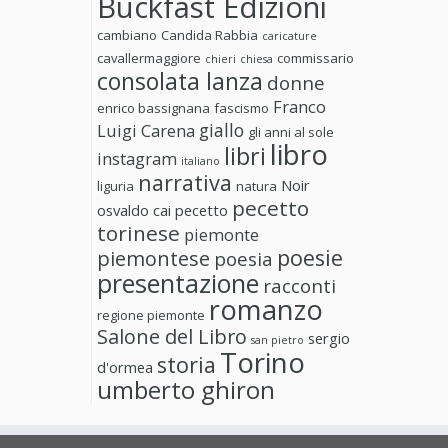
Buckfast Edizioni
cambiano
Candida Rabbia
caricature
cavallermaggiore
commissario
chieri
chiesa
consolata lanza
donne
Franco
enrico bassignana
fascismo
giallo
Luigi Carena
gli anni al sole
libro
libri
instagram
italiano
narrativa
Noir
liguria
natura
pecetto
osvaldo cai
pecetto
torinese
piemonte
poesie
piemontese
poesia
presentazione
racconti
romanzo
regione piemonte
Salone del Libro
sergio
san pietro
Torino
storia
d'ormea
umberto ghiron