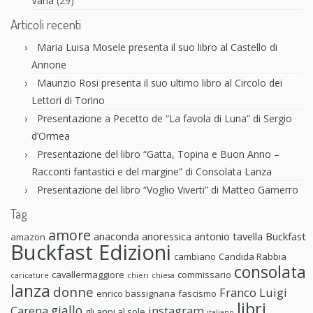
Varia
(29)
Articoli recenti
Maria Luisa Mosele presenta il suo libro al Castello di
Annone
Maurizio Rosi presenta il suo ultimo libro al Circolo dei
Lettori di Torino
Presentazione a Pecetto de “La favola di Luna” di Sergio
d’Ormea
Presentazione del libro “Gatta, Topina e Buon Anno –
Racconti fantastici e del margine” di Consolata Lanza
Presentazione del libro “Voglio Viverti” di Matteo Gamerro
Tag
amore
anaconda anoressica
antonio tavella
Buckfast
amazon
Buckfast Edizioni
cambiano
Candida Rabbia
consolata
cavallermaggiore
commissario
caricature
chieri
chiesa
lanza
donne
Franco Luigi
enrico bassignana
fascismo
libri
giallo
Carena
instagram
gli anni al sole
italiano