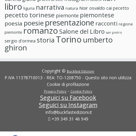
libro
narrativa
Noir
osvaldo cai
pecetto
liguria
natura
pecetto torinese
piemontese
piemonte
presentazione
poesie
poesia
racconti
regione
romanzo
Salone del Libro
piemonte
san pietro
Torino
umberto
storia
sergio d'ormea
ghiron
Copyright ©
Buckfast Edizioni
P.IVA 11378710013 - REA: TO-1208750 - Questo sito non utilizza
Cookie di profilazione
-
Privacy Policy
Cookie Policy
Seguici su Facebook
Seguici su Instagram
info@buckfastedizioni.it
+39 349 31 46 949