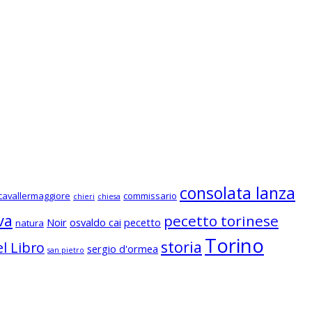
consolata lanza
cavallermaggiore
commissario
chieri
chiesa
va
pecetto torinese
Noir
osvaldo cai
pecetto
natura
Torino
storia
l Libro
sergio d'ormea
san pietro