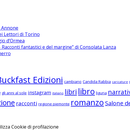
di Annone
ei Lettori di Torino
rgio d’Ormea
Racconti fantastici e del margine” di Consolata Lanza
merro
Buckfast Edizioni
cambiano
Candida Rabbia
caricature
libro
libri
narrati
o
instagram
gli anni al sole
liguria
italiano
romanzo
zione
Salone de
racconti
regione piemonte
izza Cookie di profilazione