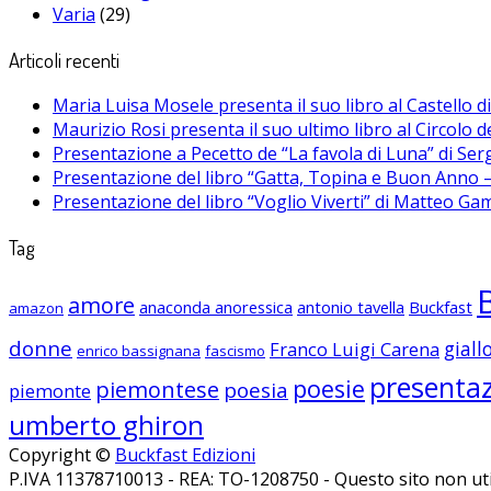
Varia
(29)
Articoli recenti
Maria Luisa Mosele presenta il suo libro al Castello 
Maurizio Rosi presenta il suo ultimo libro al Circolo d
Presentazione a Pecetto de “La favola di Luna” di Se
Presentazione del libro “Gatta, Topina e Buon Anno – 
Presentazione del libro “Voglio Viverti” di Matteo Ga
Tag
amore
anaconda anoressica
antonio tavella
Buckfast
amazon
donne
giall
Franco Luigi Carena
enrico bassignana
fascismo
presenta
poesie
piemontese
poesia
piemonte
umberto ghiron
Copyright ©
Buckfast Edizioni
P.IVA 11378710013 - REA: TO-1208750 - Questo sito non util