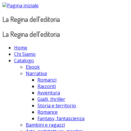
Passa
al
La Regina dell'editoria
contenuto
La Regina dell'editoria
Home
Chi Siamo
Catalogo
Ebook
Narrativa
Romanzi
Racconti
Avventura
Gialli, thriller
Storia e territorio
Romance
Fantasy, fantascienza
Bambini e ragazzi