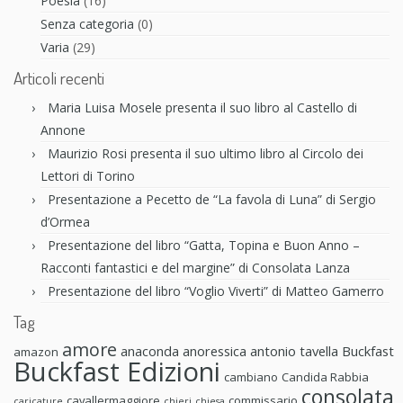
Poesia
(16)
Senza categoria
(0)
Varia
(29)
Articoli recenti
Maria Luisa Mosele presenta il suo libro al Castello di
Annone
Maurizio Rosi presenta il suo ultimo libro al Circolo dei
Lettori di Torino
Presentazione a Pecetto de “La favola di Luna” di Sergio
d’Ormea
Presentazione del libro “Gatta, Topina e Buon Anno –
Racconti fantastici e del margine” di Consolata Lanza
Presentazione del libro “Voglio Viverti” di Matteo Gamerro
Tag
amore
anaconda anoressica
antonio tavella
Buckfast
amazon
Buckfast Edizioni
cambiano
Candida Rabbia
consolata
cavallermaggiore
commissario
caricature
chieri
chiesa