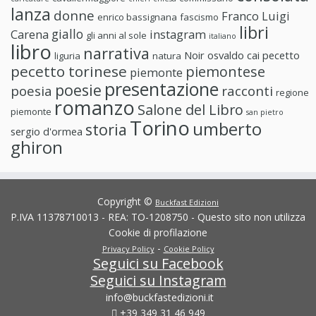
lanza
donne
Franco Luigi
enrico bassignana
fascismo
libri
giallo
Carena
instagram
gli anni al sole
italiano
libro
narrativa
Noir
osvaldo cai
pecetto
liguria
natura
pecetto torinese
piemontese
piemonte
presentazione
poesie
poesia
racconti
regione
romanzo
Salone del Libro
piemonte
san pietro
Torino
umberto
storia
sergio d'ormea
ghiron
Copyright ©
Buckfast Edizioni
P.IVA 11378710013 - REA: TO-1208750 - Questo sito non utilizza
Cookie di profilazione
-
Privacy Policy
Cookie Policy
Seguici su Facebook
Seguici su Instagram
info@buckfastedizioni.it
+39 349 31 46 949