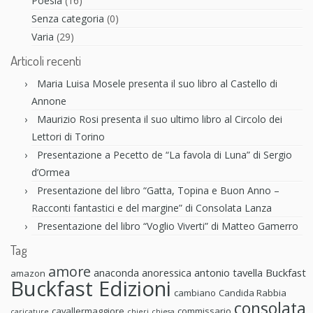
Poesia
(16)
Senza categoria
(0)
Varia
(29)
Articoli recenti
Maria Luisa Mosele presenta il suo libro al Castello di
Annone
Maurizio Rosi presenta il suo ultimo libro al Circolo dei
Lettori di Torino
Presentazione a Pecetto de “La favola di Luna” di Sergio
d’Ormea
Presentazione del libro “Gatta, Topina e Buon Anno –
Racconti fantastici e del margine” di Consolata Lanza
Presentazione del libro “Voglio Viverti” di Matteo Gamerro
Tag
amore
anaconda anoressica
antonio tavella
Buckfast
amazon
Buckfast Edizioni
cambiano
Candida Rabbia
consolata
cavallermaggiore
commissario
caricature
chieri
chiesa