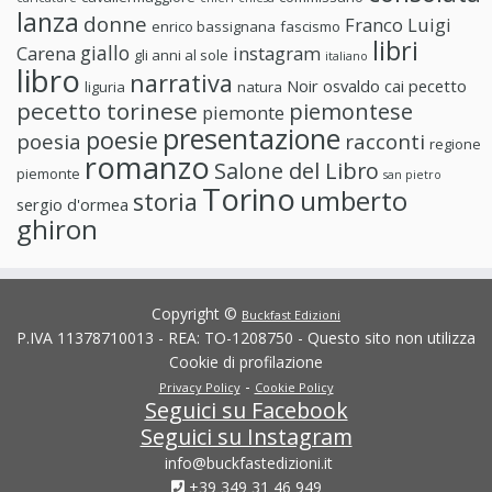
lanza
donne
Franco Luigi
enrico bassignana
fascismo
libri
giallo
Carena
instagram
gli anni al sole
italiano
libro
narrativa
Noir
osvaldo cai
pecetto
liguria
natura
pecetto torinese
piemontese
piemonte
presentazione
poesie
poesia
racconti
regione
romanzo
Salone del Libro
piemonte
san pietro
Torino
umberto
storia
sergio d'ormea
ghiron
Copyright ©
Buckfast Edizioni
P.IVA 11378710013 - REA: TO-1208750 - Questo sito non utilizza
Cookie di profilazione
-
Privacy Policy
Cookie Policy
Seguici su Facebook
Seguici su Instagram
info@buckfastedizioni.it
+39 349 31 46 949