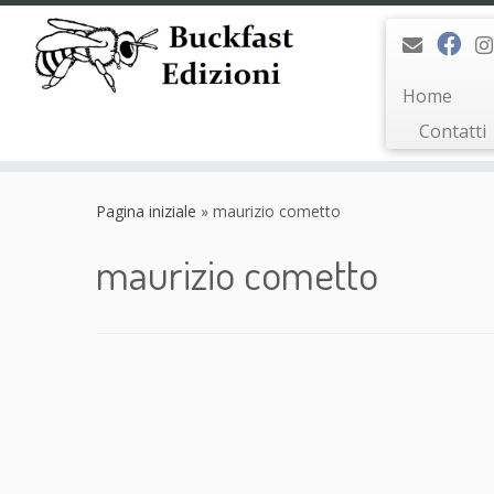
Home
Contatti
Passa
al
Pagina iniziale
»
maurizio cometto
contenuto
maurizio cometto