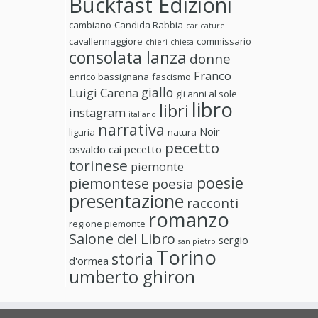
Buckfast Edizioni
cambiano
Candida Rabbia
caricature
cavallermaggiore
commissario
chieri
chiesa
consolata lanza
donne
Franco
enrico bassignana
fascismo
giallo
Luigi Carena
gli anni al sole
libro
libri
instagram
italiano
narrativa
Noir
liguria
natura
pecetto
osvaldo cai
pecetto
torinese
piemonte
poesie
piemontese
poesia
presentazione
racconti
romanzo
regione piemonte
Salone del Libro
sergio
san pietro
Torino
storia
d'ormea
umberto ghiron