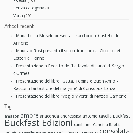
Poesia
(16)
Senza categoria
(0)
Varia
(29)
Articoli recenti
Maria Luisa Mosele presenta il suo libro al Castello di
Annone
Maurizio Rosi presenta il suo ultimo libro al Circolo dei
Lettori di Torino
Presentazione a Pecetto de “La favola di Luna” di Sergio
d’Ormea
Presentazione del libro “Gatta, Topina e Buon Anno –
Racconti fantastici e del margine” di Consolata Lanza
Presentazione del libro “Voglio Viverti” di Matteo Gamerro
Tag
amore
anaconda anoressica
antonio tavella
Buckfast
amazon
Buckfast Edizioni
cambiano
Candida Rabbia
consolata
cavallermaggiore
commissario
caricature
chieri
chiesa