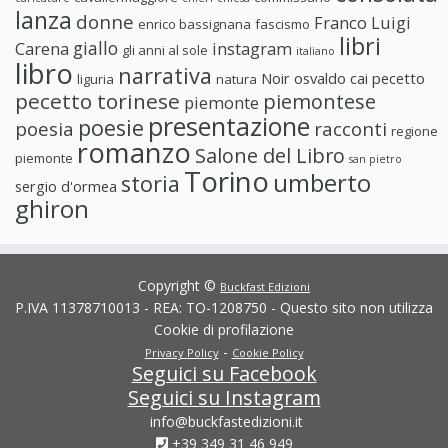
lanza
donne
Franco Luigi
enrico bassignana
fascismo
libri
giallo
Carena
instagram
gli anni al sole
italiano
libro
narrativa
Noir
osvaldo cai
pecetto
liguria
natura
pecetto torinese
piemontese
piemonte
presentazione
poesie
poesia
racconti
regione
romanzo
Salone del Libro
piemonte
san pietro
Torino
umberto
storia
sergio d'ormea
ghiron
Copyright ©
Buckfast Edizioni
P.IVA 11378710013 - REA: TO-1208750 - Questo sito non utilizza
Cookie di profilazione
-
Privacy Policy
Cookie Policy
Seguici su Facebook
Seguici su Instagram
info@buckfastedizioni.it
+39 349 31 46 949