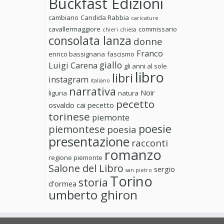
Buckfast Edizioni
cambiano
Candida Rabbia
caricature
cavallermaggiore
commissario
chieri
chiesa
consolata lanza
donne
Franco
enrico bassignana
fascismo
giallo
Luigi Carena
gli anni al sole
libro
libri
instagram
italiano
narrativa
Noir
liguria
natura
pecetto
osvaldo cai
pecetto
torinese
piemonte
poesie
piemontese
poesia
presentazione
racconti
romanzo
regione piemonte
Salone del Libro
sergio
san pietro
Torino
storia
d'ormea
umberto ghiron