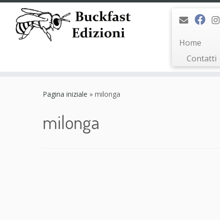
Home
Contatti
Passa
al
Pagina iniziale
»
milonga
contenuto
milonga