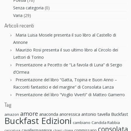
Poesia
(16)
Senza categoria
(0)
Varia
(29)
Articoli recenti
Maria Luisa Mosele presenta il suo libro al Castello di
Annone
Maurizio Rosi presenta il suo ultimo libro al Circolo dei
Lettori di Torino
Presentazione a Pecetto de “La favola di Luna” di Sergio
d’Ormea
Presentazione del libro “Gatta, Topina e Buon Anno –
Racconti fantastici e del margine” di Consolata Lanza
Presentazione del libro “Voglio Viverti” di Matteo Gamerro
Tag
amore
anaconda anoressica
antonio tavella
Buckfast
amazon
Buckfast Edizioni
cambiano
Candida Rabbia
consolata
cavallermaggiore
commissario
caricature
chieri
chiesa