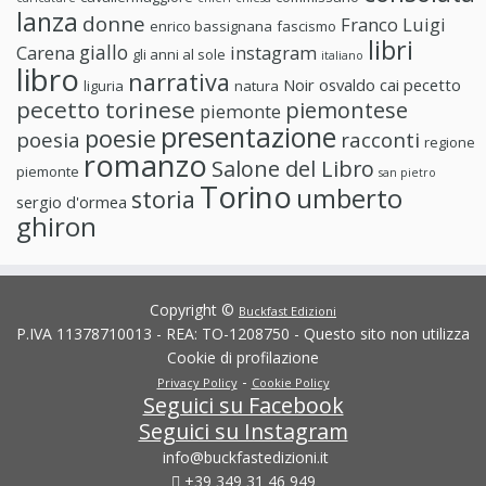
lanza
donne
Franco Luigi
enrico bassignana
fascismo
libri
giallo
Carena
instagram
gli anni al sole
italiano
libro
narrativa
Noir
osvaldo cai
pecetto
liguria
natura
pecetto torinese
piemontese
piemonte
presentazione
poesie
poesia
racconti
regione
romanzo
Salone del Libro
piemonte
san pietro
Torino
umberto
storia
sergio d'ormea
ghiron
Copyright ©
Buckfast Edizioni
P.IVA 11378710013 - REA: TO-1208750 - Questo sito non utilizza
Cookie di profilazione
-
Privacy Policy
Cookie Policy
Seguici su Facebook
Seguici su Instagram
info@buckfastedizioni.it
+39 349 31 46 949