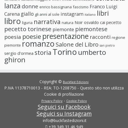
lanza
donne
Franco Luigi
enrico bassignana
fascismo
libri
giallo
Carena
instagram
gli anni al sole
italiano
libro
narrativa
Noir
osvaldo cai
pecetto
liguria
natura
pecetto torinese
piemontese
piemonte
presentazione
poesie
poesia
racconti
regione
romanzo
Salone del Libro
piemonte
san pietro
Torino
umberto
storia
sergio d'ormea
ghiron
Copyright ©
Buckfast Edizioni
P.IVA 11378710013 - REA: TO-1208750 - Questo sito non utilizza
Cookie di profilazione
-
Privacy Policy
Cookie Policy
Seguici su Facebook
Seguici su Instagram
info@buckfastedizioni.it
+39 349 31 46 949