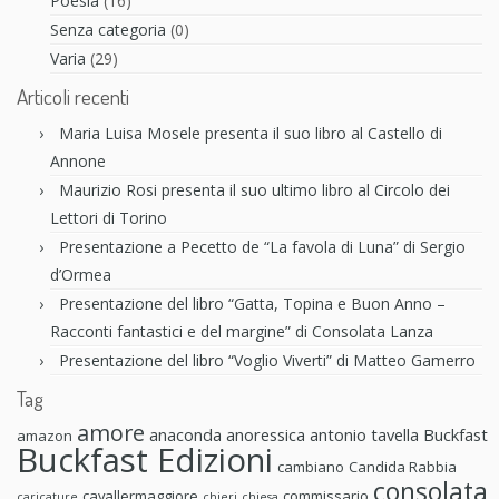
Poesia
(16)
Senza categoria
(0)
Varia
(29)
Articoli recenti
Maria Luisa Mosele presenta il suo libro al Castello di
Annone
Maurizio Rosi presenta il suo ultimo libro al Circolo dei
Lettori di Torino
Presentazione a Pecetto de “La favola di Luna” di Sergio
d’Ormea
Presentazione del libro “Gatta, Topina e Buon Anno –
Racconti fantastici e del margine” di Consolata Lanza
Presentazione del libro “Voglio Viverti” di Matteo Gamerro
Tag
amore
anaconda anoressica
antonio tavella
Buckfast
amazon
Buckfast Edizioni
cambiano
Candida Rabbia
consolata
cavallermaggiore
commissario
caricature
chieri
chiesa